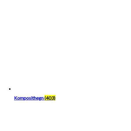
Komposithegn
(403)