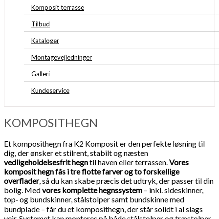
Komposit terrasse
Tilbud
Kataloger
Montagevejledninger
Galleri
Kundeservice
KOMPOSITHEGN
Et komposithegn fra K2 Komposit er den perfekte løsning til
dig, der ønsker et stilrent, stabilt og næsten
vedligeholdelsesfrit hegn
til haven eller terrassen.
Vores
komposit hegn fås i tre flotte farver og to forskellige
overflader
, så du kan skabe præcis det udtryk, der passer til din
bolig. Med
vores komplette hegnssystem
– inkl. sideskinner,
top‑ og bundskinner, stålstolper samt bundskinne med
bundplade – får du et komposithegn, der står solidt i al slags
vejr. Systemet kan monteres på både stålstolper og træstolper,