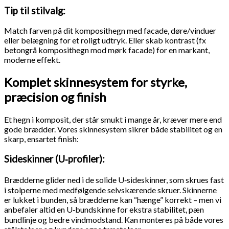
Tip til stilvalg:
Match farven på dit komposithegn med facade, døre/vinduer
eller belægning for et roligt udtryk. Eller skab kontrast (fx
betongrå komposithegn mod mørk facade) for en markant,
moderne effekt.
Komplet skinnesystem for styrke,
præcision og finish
Et hegn i komposit, der står smukt i mange år, kræver mere end
gode brædder. Vores skinnesystem sikrer både stabilitet og en
skarp, ensartet finish:
Sideskinner (U‑profiler):
Brædderne glider ned i de solide U‑sideskinner, som skrues fast
i stolperne med medfølgende selvskærende skruer. Skinnerne
er lukket i bunden, så brædderne kan “hænge” korrekt – men vi
anbefaler altid en U‑bundskinne for ekstra stabilitet, pæn
bundlinje og bedre vindmodstand. Kan monteres på både vores