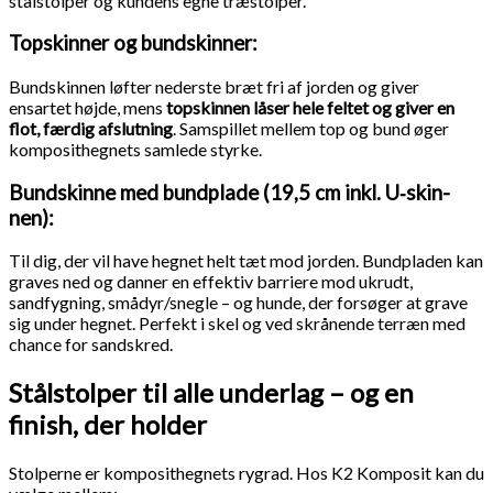
stålstolper og kundens egne træstolper.
Topskinner og bundskinner:
Bundskinnen løfter nederste bræt fri af jorden og giver
ensartet højde, mens
topskinnen låser hele feltet og giver en
flot, færdig afslutning
. Samspillet mellem top og bund øger
komposithegnets samlede styrke.
Bundskinne med bundplade (19,5 cm inkl. U‑skin­
nen):
Til dig, der vil have hegnet helt tæt mod jorden. Bundpladen kan
graves ned og danner en effektiv barriere mod ukrudt,
sandfygning, smådyr/snegle – og hunde, der forsøger at grave
sig under hegnet. Perfekt i skel og ved skrånende terræn med
chance for sandskred.
Stålstolper til alle underlag – og en
finish, der holder
Stolperne er komposithegnets rygrad. Hos K2 Komposit kan du