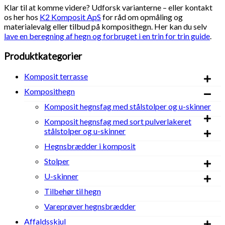
Klar til at komme videre? Udforsk varianterne – eller kontakt
os her hos
K2 Komposit ApS
for råd om opmåling og
materialevalg eller tilbud på komposithegn. Her kan du selv
lave en beregning af hegn og forbruget i en trin for trin guide
.
Produktkategorier
Komposit terrasse
Komposithegn
Komposit hegnsfag med stålstolper og u-skinner
Komposit hegnsfag med sort pulverlakeret
stålstolper og u-skinner
Hegnsbrædder i komposit
Stolper
U-skinner
Tilbehør til hegn
Vareprøver hegnsbrædder
Affaldsskjul