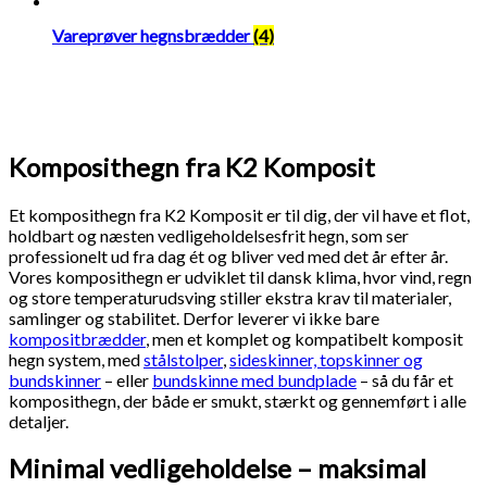
Vareprøver hegnsbrædder
(4)
Komposithegn fra K2 Komposit
Et komposithegn fra K2 Komposit er til dig, der vil have et flot,
holdbart og næsten vedligeholdelsesfrit hegn, som ser
professionelt ud fra dag ét og bliver ved med det år efter år.
Vores komposithegn er udviklet til dansk klima, hvor vind, regn
og store temperaturudsving stiller ekstra krav til materialer,
samlinger og stabilitet. Derfor leverer vi ikke bare
kompositbrædder
, men et komplet og kompatibelt komposit
hegn system, med
stålstolper
,
sideskinner, topskinner og
bundskinner
– eller
bundskinne med bundplade
– så du får et
komposithegn, der både er smukt, stærkt og gennemført i alle
detaljer.
Minimal vedligeholdelse – maksimal