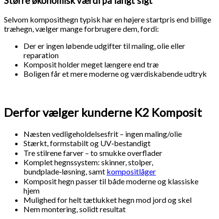
Større økonomisk værdi på langt sigt
Selvom komposithegn typisk har en højere startpris end billige
træhegn, vælger mange forbrugere dem, fordi:
Der er ingen løbende udgifter til maling, olie eller
reparation
Komposit holder meget længere end træ
Boligen får et mere moderne og værdiskabende udtryk
Derfor vælger kunderne K2 Komposit
Næsten vedligeholdelsesfrit – ingen maling/olie
Stærkt, formstabilt og UV‑bestandigt
Tre stilrene farver – to smukke overflader
Komplet hegnssystem: skinner, stolper,
bundplade‑løsning, samt
kompositlåger
Komposit hegn passer til både moderne og klassiske
hjem
Mulighed for helt tætlukket hegn mod jord og skel
Nem montering, solidt resultat