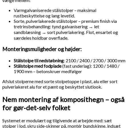
vælge mellem:
Varmgalvaniserede stålstolper – maksimal
rustbeskyttelse og lang levetid.
Sorte, pulverlakerede stålstolper – premium finish via
tretrinsbehandling: tynd galvanisering → let
sandblæsning → sort pulverlakering. Flot, ensartet og
særdeles holdbar overflade.
Monteringsmuligheder og højder:
Stålstolpe til nedstøbning
: 2100 / 2400 / 2700 / 3000 mm
Stålstolpe med fodplade
(fast underlag): 1200 / 1480 /
1900 mm – betonskruer medfølger
Afslut stolperne med sorte stolpetoppe i plast, alu eller sort
pulverlakeret alu for et pænt og beskyttet slutlook.
Nem montering af komposithegn – også
for gør‑det‑selv folket
Systemet er modulært og tilgivende at arbejde med: sæt
stolper i lod, skru side‑skinner på, montér bundskinne, indsæt