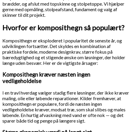
brædder, og afslut med topskinne og stolpetoppe. Vi hjælper
gerne med opmåling, stolpeafstand, fundament og valg af
skinner til dit projekt.
Hvorfor er komposithegn så populært?
Komposithegn er eksploderet i popularitet de seneste år, og
udviklingen fortsætter. Det skyldes en kombination af
praktiske fordele, moderne designkrav, større fokus på
bæredygtighed og et stigende ønske om løsninger, der holder
længe uden besvær. Her er de vigtigste årsager:
Komposithegn kræver næsten ingen
vedligeholdelse
I en travl hverdag vælger stadig flere løsninger, der ikke kræver
maling, olie eller løbende reparationer. Kilder fremhæver, at
komposithegn er populære, fordi de næsten ingen
vedligeholdelse kræver, modsat træ, som skal slibes og males
løbende. En hurtig afvaskning med vand er ofte nok — og det
sparer både tid og penge på længere sigt.