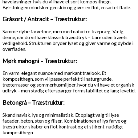
haveløsninger, hvis du vil have et sort komposithegn.
Børstningen mindsker genskin og giver en flot, ensartet flade.
Gråsort / Antracit – Træstruktur:
Samme dybe farvetone, men med naturtro træpræg. Vælg
denne, når du vil have klassisk træudtryk – bare uden træets
vedligehold. Strukturen bryder lyset og giver varme og dybde i
overfladen.
Mørk mahogni – Træstruktur:
En varm, elegant nuance med markant trælook. Et
komposithegn, som vil passe perfekt til naturgrunde,
træterrasser og sommerhusmiljøer, hvor du vil have et organisk
udtryk – men stadig efterspørger formstabilitet og lang levetid.
Betongrå – Træstruktur:
Skandinavisk, lys og minimalistisk. Et oplagt valg til lyse
facader, beton, sten og fliser. Kombinationen af lys farve og
træstruktur skaber en flot kontrast og et stilrent, nutidigt
komposithegn.