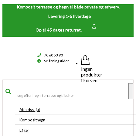
Komposit terrasse og hegn til både private og erhverv.
Levering 1-6 hverdage
Op til 45 dages returret.
70 60 53 90
Se åbningstider
Ingen
produkter
i kurven.
To
na
Affaldsskjul
Komposithegn
Låger