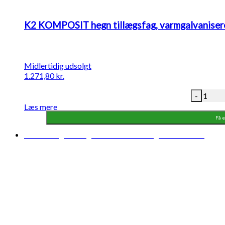
K2 KOMPOSIT hegn tillægsfag, varmgalvaniseret
Midlertidig udsolgt
1.271,80
kr.
-
Læs mere
Få e
Midlertidigt udsolgt
Forventet levering: 13-08-2026