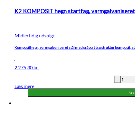
K2 KOMPOSIT hegn startfag, varmgalvaniseret 
Midlertidig udsolgt
Komposithegn, varmgalvaniseret stål med gråsort træstruktur komposit, st
2.275,30
kr.
-
Læs mere
Få e
Midlertidigt udsolgt
Forventet levering: 04-08-2026