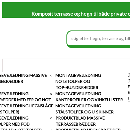
Komposit terrasse og hegn til både private 
AFFALDSSKJUL MED STÅLSTOLPER OG U-SKINNER
KOMPOSIT HEGNSFAG MED ST
ENKEL
EVEJLEDNING MASSIVE
MONTAGEVEJLEDNING
AFFALDSSKJUL
KOMPOSITHEGN
LÅGER
AFFALDSSKJUL MED SORTE PULVERLAKEREDE STÅLS
KOMPOSIT HEGNSFAG MED SO
ENKEL
SEBRÆDDER
NOTSTOLPER OG
SKRALDESPANDSSKJULER TIL 3 SPANDE
HEGNSBRÆDDER I KOMPOSIT
DOBBE
TOP-/BUNDBRÆDDER
VAREPRØVER
STOLPER
DOBBE
EVEJLEDNING
MONTAGEVEJLEDNING
HØJDE 182
U-SKINNER
LÅGER
RÆDDER MED FER OG NOT
KANTPROFILER OG VINKELLISTER
TILBEHØR TIL HEGN
EVEJLEDNING HEGNSLÅGE
MONTAGEVEJLEDNING
VAREPRØVER
Viser 6 resultater
LSTOLPER)
STÅLSTOLPER OG U-SKINNER
EVEJLEDNING
PRODUKTBLAD MASSIVE
OLPER MED FOD
TERRASSEBRÆDDER