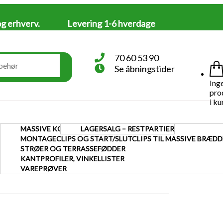
og erhverv.
Levering 1-6 hverdage
70 60 53 90
Se åbningstider
Ing
pro
i ku
ÅLSTOLPER OG U-SKINNER
TLÅGER VARMGALVANISERET
MASSIVE KOMPOSIT TERRASSEBRÆDDER
LAGERSALG – RESTPARTIER
KOMPOSIT
TILBUD
KATALOGER
MONTAGEV
TOLPER OG U-SKINNER
RT PULVERLAKERET STÅLSTOLPER OG U-SKINNER
TLÅGER PULVERLAKERET
TERRASSE
MONTAGECLIPS OG START/SLUTCLIPS TIL MASSIVE BRÆDD
LTLÅGER VARMGALVANISERET
STRØER OG TERRASSEFØDDER
LTLÅGER PULVERLAKERET
KANTPROFILER, VINKELLISTER
 PÅ SPECIALMÅL
VAREPRØVER