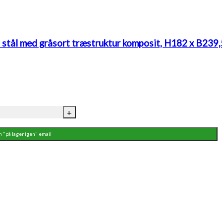
stål med gråsort træstruktur komposit, H182 x B239,
K2
+
KOMPOSIT
hegn
n "på lager igen" email
startfag,
varmgalvaniseret
stål
med
gråsort
træstruktur
komposit,
H182
x