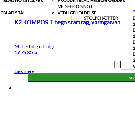
TBLAD NOTSTOLPER
PRODUKTBLAD HEGNSBRÆDDER
Midlertidigt udsolgt
Forventet levering: 04-08-2026
MED FER OG NOT
TBLAD STÅL
VEDLIGEHOLDELSE
STOLPEHÆTTER
K2 KOMPOSIT hegn startfag, varmgalvaniseret 
Midlertidig udsolgt
1.675,80
kr.
-
Læs mere
Få e
Midlertidigt udsolgt
Forventet levering: 13-08-2026