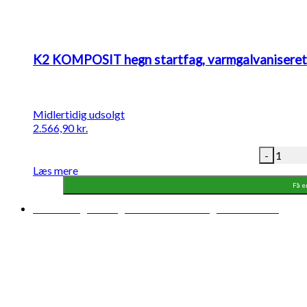
K2 KOMPOSIT hegn startfag, varmgalvaniseret 
Midlertidig udsolgt
2.566,90
kr.
-
Læs mere
Få e
Midlertidigt udsolgt
Forventet levering: 04-08-2026