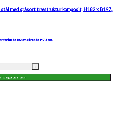
stål med gråsort træstruktur komposit, H182 x B197,
artfag højde 182 cm x bredde 197,5 cm.
K2
+
KOMPOSIT
hegn
n "på lager igen" email
startfag,
varmgalvaniseret
stål
med
gråsort
træstruktur
komposit,