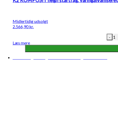
K2 KOMPOSIT hegn startfag, varmgalvaniseret 
Midlertidig udsolgt
2.566,90
kr.
-
Læs mere
Midlertidigt udsolgt
Forventet levering: 04-08-2026