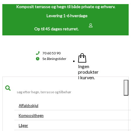
Komposit terrasse og hegn til både private og erhverv.
Levering 1-6 hverdage
Op til 45 dages returret.
70 60 53 90
Se åbningstider
Ingen
produkter
i kurven.
To
na
Affaldsskjul
Komposithegn
Låger