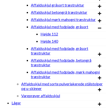
cm
Affaldsskjul gråsort træstruktur
(udvendigt
mål)
Affaldsskjul betongrå træstruktur
antal
Affaldsskjul mørk mahogni træstruktur
Affaldsskjul med fodplade, gråsort
Højde 112
Højde 140
Affaldsskjul med fodplade, gråsort
træstruktur
Affaldsskjul med fodplade, betongrå
træstruktur
Affaldsskjul med fodplade, mørk mahogni
træstruktur
Affaldsskjul med sorte pulverlakerede stålstolper
og u-skinner
Vareprøver affaldsskjul
Låger