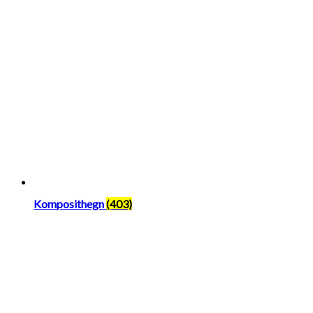
Komposithegn
(403)