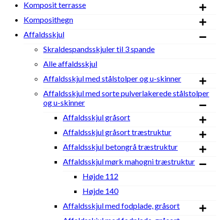
Komposit terrasse
Komposithegn
Affaldsskjul
Skraldespandsskjuler til 3 spande
Alle affaldsskjul
Affaldsskjul med stålstolper og u-skinner
Affaldsskjul med sorte pulverlakerede stålstolper
og u-skinner
Affaldsskjul gråsort
Affaldsskjul gråsort træstruktur
Affaldsskjul betongrå træstruktur
Affaldsskjul mørk mahogni træstruktur
Højde 112
Højde 140
Affaldsskjul med fodplade, gråsort