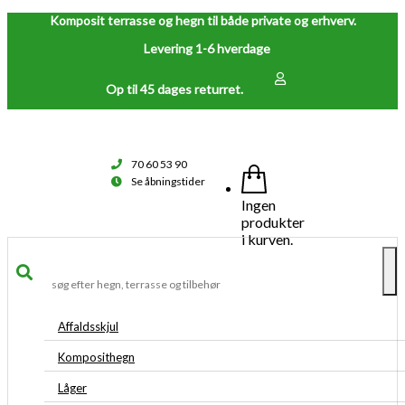
Komposit terrasse og hegn til både private og erhverv.
Levering 1-6 hverdage
Op til 45 dages returret.
70 60 53 90
Se åbningstider
Ingen
produkter
i kurven.
To
na
Affaldsskjul
Komposithegn
Låger