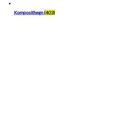
Komposithegn
(403)