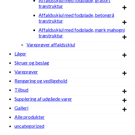
Affaldsskjul med fodplade, gråsort
træstruktur
Affaldsskjul med fodplade, betongrå
træstruktur
Affaldsskjul med fodplade, mørk mahogni
træstruktur
Vareprøver affaldsskjul
Låger
Skruer og beslag
Vareprøver
Rengøring og vedligehold
Tilbud
Supplering af udgåede varer
Galleri
Alle produkter
uncategorized