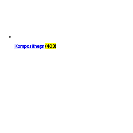
Komposithegn
(403)