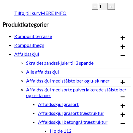
K2
-
+
Komposit
Tilføj til kurv
MERE INFO
affaldsskjul.
Sort
Produktkategorier
pulverlakeret
stål
Komposit terrasse
og
betongrå
Komposithegn
træstruktur
Affaldsskjul
komposit.
H
Skraldespandsskjuler til 3 spande
112
Alle affaldsskjul
x
B
Affaldsskjul med stålstolper og u-skinner
239,5
Affaldsskjul med sorte pulverlakerede stålstolper
x
og u-skinner
D
107,5
Affaldsskjul gråsort
cm
(udvendigt
Affaldsskjul gråsort træstruktur
mål)
Affaldsskjul betongrå træstruktur
antal
Højde 112