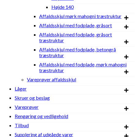
Højde 140
Affaldsskjul mørk mahogni træstruktur
Affaldsskjul med fodplade, gråsort
Affaldsskjul med fodplade, gråsort
træstruktur
Affaldsskjul med fodplade, betongrå
træstruktur
Affaldsskjul med fodplade, mørk mahogni
træstruktur
Vareprøver affaldsskjul
Låger
Skruer og beslag
Vareprøver
Rengøring og vedligehold
Tilbud
Supplering af udgåede varer