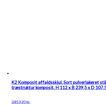
107,5
cm
(udvendigt
mål)
antal
K2 Komposit affaldsskjul. Sort pulverlakeret st
træstruktur komposit. H 112 x B 239,5 x D 107,
3.853,20
kr.