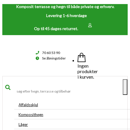
Komposit terrasse og hegn til både private og erhverv.
Levering 1-6 hverdage
Op til 45 dages returret.
70 60 53 90
Se åbningstider
Ingen
produkter
i kurven.
To
na
Affaldsskjul
Komposithegn
Låger