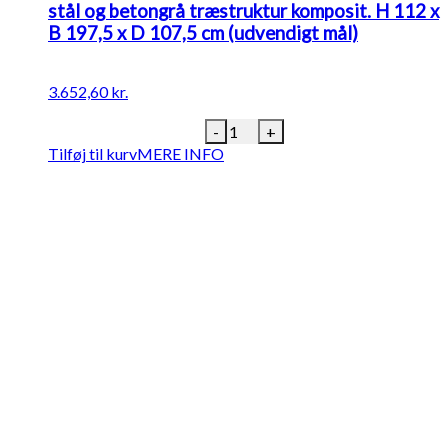
stål og betongrå træstruktur komposit. H 112 x
B 197,5 x D 107,5 cm (udvendigt mål)
3.652,60
kr.
K2
-
+
Komposit
Tilføj til kurv
MERE INFO
affaldsskjul.
Sort
pulverlakeret
stål
og
betongrå
træstruktur
komposit.
H
112
x
B
197,5
x
D