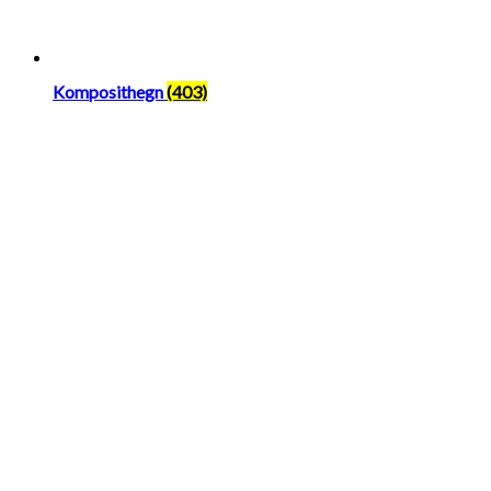
Komposithegn
(403)