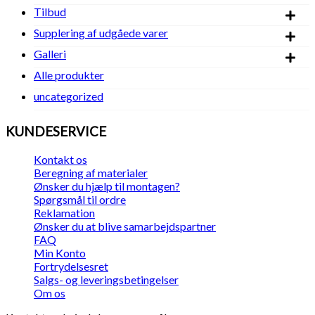
Tilbud
Supplering af udgåede varer
Galleri
Alle produkter
uncategorized
KUNDESERVICE
Kontakt os
Beregning af materialer
Ønsker du hjælp til montagen?
Spørgsmål til ordre
Reklamation
Ønsker du at blive samarbejdspartner
FAQ
Min Konto
Fortrydelsesret
Salgs- og leveringsbetingelser
Om os