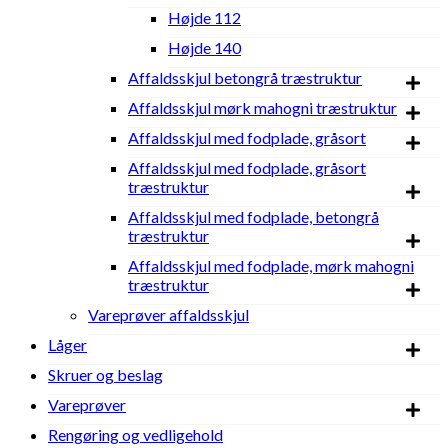
antal
Højde 112
Højde 140
Affaldsskjul betongrå træstruktur
Affaldsskjul mørk mahogni træstruktur
Affaldsskjul med fodplade, gråsort
Affaldsskjul med fodplade, gråsort
træstruktur
Affaldsskjul med fodplade, betongrå
træstruktur
Affaldsskjul med fodplade, mørk mahogni
træstruktur
Vareprøver affaldsskjul
Låger
Skruer og beslag
Vareprøver
Rengøring og vedligehold