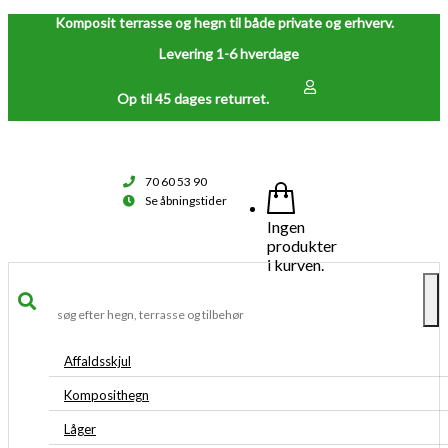
Komposit terrasse og hegn til både private og erhverv.
Levering 1-6 hverdage
Op til 45 dages returret.
70 60 53 90
Se åbningstider
Ingen
produkter
i kurven.
To
na
Affaldsskjul
Komposithegn
Låger