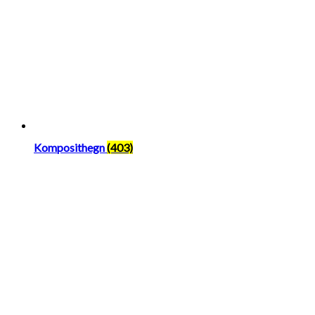
Komposithegn
(403)