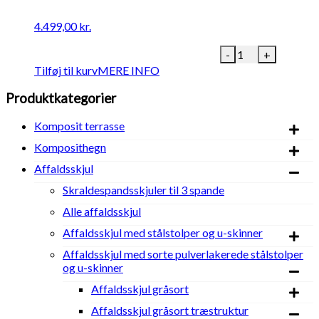
4.499,00
kr.
K2
-
+
Komposit
Tilføj til kurv
MERE INFO
affaldsskjul.
Sort
Produktkategorier
pulverlakeret
stål,
Komposit terrasse
gråsort
træstruktur
Komposithegn
komposit.
Affaldsskjul
H
140
Skraldespandsskjuler til 3 spande
x
Alle affaldsskjul
B
239,5
Affaldsskjul med stålstolper og u-skinner
x
Affaldsskjul med sorte pulverlakerede stålstolper
D
og u-skinner
107,5
cm
Affaldsskjul gråsort
(udvendigt
mål)
Affaldsskjul gråsort træstruktur