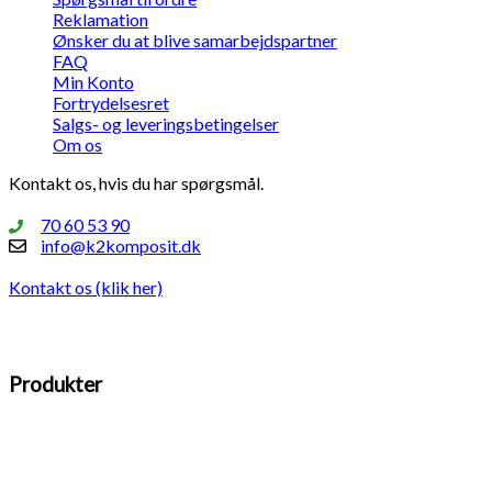
Reklamation
Ønsker du at blive samarbejdspartner
FAQ
Min Konto
Fortrydelsesret
Salgs- og leveringsbetingelser
Om os
Kontakt os, hvis du har spørgsmål.
70 60 53 90
info@k2komposit.dk
Kontakt os (klik her)
Produkter