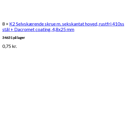
8 ×
K2 Selvskærende skrue m. sekskantat hoved, rustfri 410ss
stål + Dacromet coating, 4,8x25 mm
34631 på lager
0,75
kr.