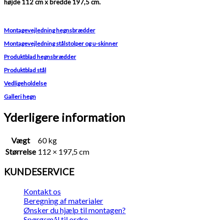
højde 112 cm x bredde 197,5 cm.
Montagevejledning hegnsbrædder
Montagevejledning stålstolper og u-skinner
Produktblad hegnsbrædder
Produktblad stål
Vedligeholdelse
Galleri hegn
Yderligere information
Vægt
60 kg
Størrelse
112 × 197,5 cm
KUNDESERVICE
Kontakt os
Beregning af materialer
Ønsker du hjælp til montagen?
Spørgsmål til ordre