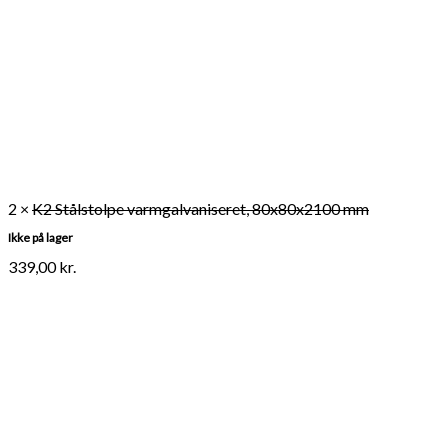
2 ×
K2 Stålstolpe varmgalvaniseret, 80x80x2100 mm
Ikke på lager
339,00
kr.