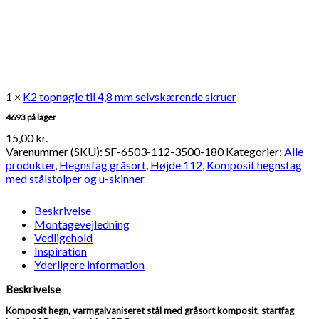
1 ×
K2 topnøgle til 4,8 mm selvskærende skruer
4693 på lager
15,00
kr.
Varenummer (SKU):
SF-6503-112-3500-180
Kategorier:
Alle
produkter
,
Hegnsfag gråsort
,
Højde 112
,
Komposit hegnsfag
med stålstolper og u-skinner
Beskrivelse
Montagevejledning
Vedligehold
Inspiration
Yderligere information
Beskrivelse
Komposit hegn, varmgalvaniseret stål med gråsort komposit, startfag