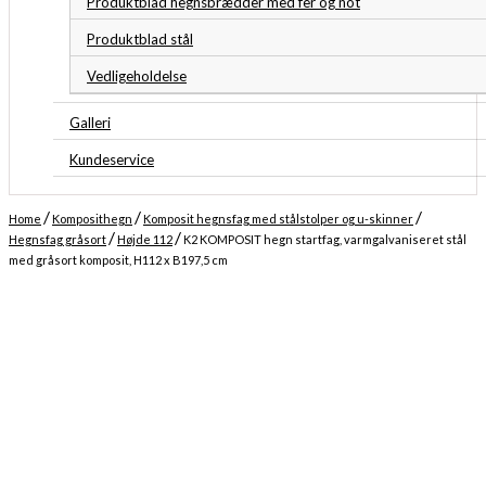
Produktblad hegnsbrædder med fer og not
Produktblad stål
Vedligeholdelse
Galleri
Kundeservice
/
/
/
Home
Komposithegn
Komposit hegnsfag med stålstolper og u-skinner
/
/
Hegnsfag gråsort
Højde 112
K2 KOMPOSIT hegn startfag, varmgalvaniseret stål
med gråsort komposit, H112 x B197,5 cm
Midlertidigt udsolgt
Forventet levering: 04-08-2026