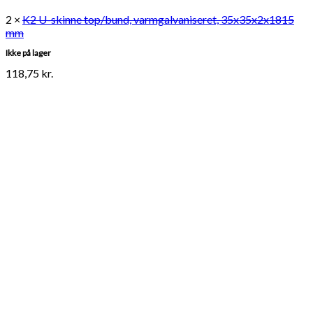
2 ×
K2 U-skinne top/bund, varmgalvaniseret, 35x35x2x1815
mm
Ikke på lager
118,75
kr.