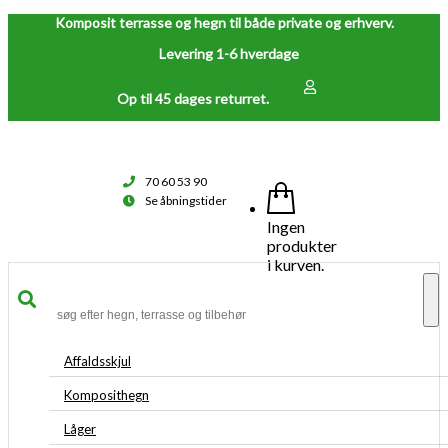
Komposit terrasse og hegn til både private og erhverv.
Levering 1-6 hverdage
Op til 45 dages returret.
70 60 53 90
Se åbningstider
Ingen
produkter
i kurven.
To
na
Affaldsskjul
Komposithegn
Låger