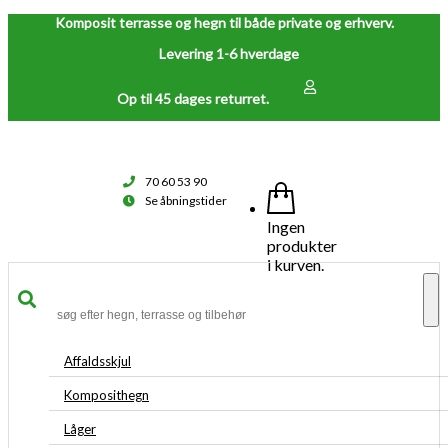
Komposit terrasse og hegn til både private og erhverv.
Levering 1-6 hverdage
Op til 45 dages returret.
70 60 53 90
Se åbningstider
Ingen
produkter
i kurven.
To
na
Affaldsskjul
Komposithegn
Låger