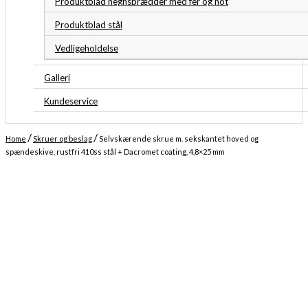
Produktblad hegnsbrædder med fer og not
Produktblad stål
Vedligeholdelse
Galleri
Kundeservice
/
/
Home
Skruer og beslag
Selvskærende skrue m. sekskantet hoved og
spændeskive, rustfri 410ss stål + Dacromet coating, 4,8×25 mm