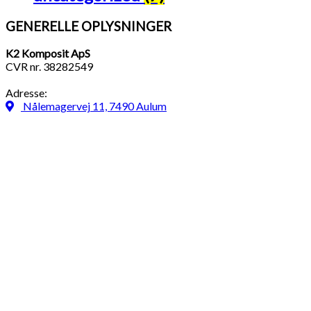
GENERELLE OPLYSNINGER
K2 Komposit ApS
CVR nr. 38282549
Adresse:
Nålemagervej 11, 7490 Aulum