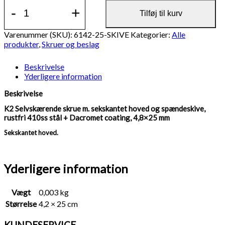
Selvskærende
-
+
skrue
Tilføj til kurv
m.
sekskantet
Varenummer (SKU):
6142-25-SKIVE
Kategorier:
Alle
hoved
produkter
,
Skruer og beslag
og
spændeskive,
Beskrivelse
rustfri
Yderligere information
410ss
stål
Beskrivelse
+
K2 Selvskærende skrue m. sekskantet hoved og spændeskive,
Dacromet
rustfri 410ss stål + Dacromet coating, 4,8×25 mm
coating,
4,8x25
Sekskantet hoved.
mm
antal
Yderligere information
Vægt
0,003 kg
Størrelse
4,2 × 25 cm
KUNDESERVICE