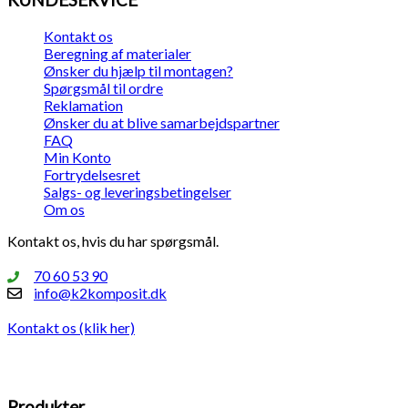
Kontakt os
Beregning af materialer
Ønsker du hjælp til montagen?
Spørgsmål til ordre
Reklamation
Ønsker du at blive samarbejdspartner
FAQ
Min Konto
Fortrydelsesret
Salgs- og leveringsbetingelser
Om os
Kontakt os, hvis du har spørgsmål.
70 60 53 90
info@k2komposit.dk
Kontakt os (klik her)
Produkter