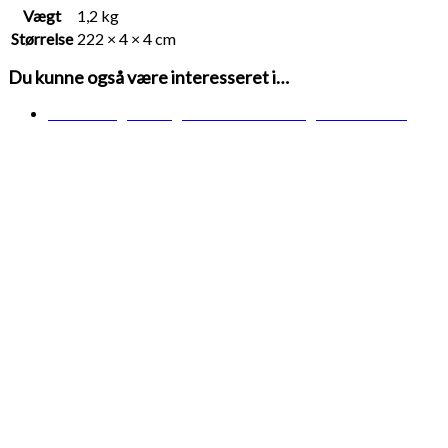
Vægt
1,2 kg
Størrelse
222 × 4 × 4 cm
Du kunne også være interesseret i…
Midlertidigt udsolgt
Forventet levering: 19-08-2026