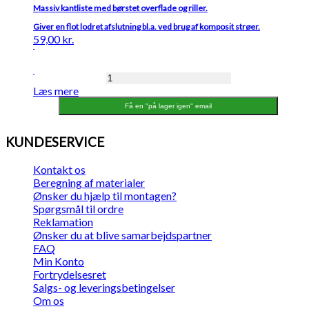
Massiv kantliste med børstet overflade og riller.
Giver en flot lodret afslutning bl.a. ved brug af komposit strøer.
59,00
kr.
K2
Læs mere
KOMPOSIT
kantprofil
Få en "på lager igen" email
teak
S
KUNDESERVICE
10x63x2220
mm
Kontakt os
antal
Beregning af materialer
Ønsker du hjælp til montagen?
Spørgsmål til ordre
Reklamation
Ønsker du at blive samarbejdspartner
FAQ
Min Konto
Fortrydelsesret
Salgs- og leveringsbetingelser
Om os