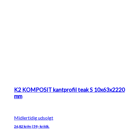
K2 KOMPOSIT kantprofil teak S 10x63x2220
mm
Midlertidig udsolgt
26,82 kr/m | 59,- kr/stk.