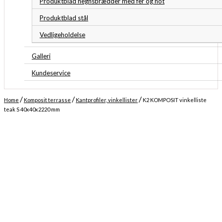
Produktblad hegnsbrædder med fer og not
Produktblad stål
Vedligeholdelse
Galleri
Kundeservice
/
/
/
Home
Komposit terrasse
Kantprofiler, vinkellister
K2 KOMPOSIT vinkelliste
teak S 40x40x2220 mm
Midlertidigt udsolgt
Forventet levering: 19-08-2026