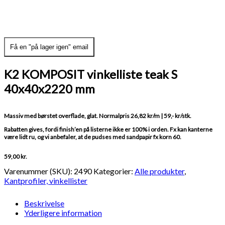
Få en "på lager igen" email
K2 KOMPOSIT vinkelliste teak S
40x40x2220 mm
Massiv med børstet overflade, glat. Normalpris 26,82 kr/m | 59,- kr/stk.
Rabatten gives, fordi finish’en på listerne ikke er 100% i orden. Fx kan kanterne
være lidt ru, og vi anbefaler, at de pudses med sandpapir fx korn 60.
59,00
kr.
Varenummer (SKU):
2490
Kategorier:
Alle produkter
,
Kantprofiler, vinkellister
Beskrivelse
Yderligere information