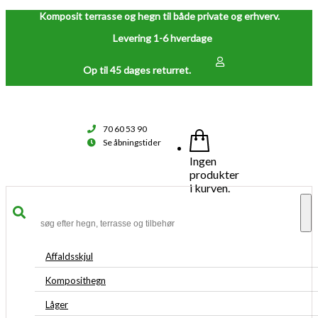
Komposit terrasse og hegn til både private og erhverv.
Levering 1-6 hverdage
Op til 45 dages returret.
70 60 53 90
Se åbningstider
Ingen
produkter
i kurven.
To
na
Affaldsskjul
Komposithegn
Låger