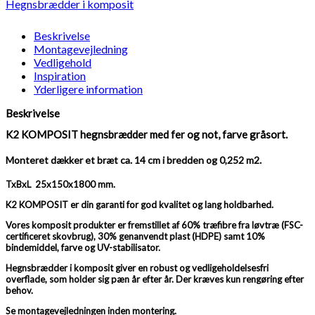
fer
Hegnsbrædder i komposit
og
not
Beskrivelse
gråsort
Montagevejledning
25x150x1800
Vedligehold
mm
Inspiration
antal
Yderligere information
Beskrivelse
K2 KOMPOSIT hegnsbrædder med fer og not, farve gråsort.
Monteret dækker et bræt ca. 14 cm i bredden og 0,252 m2.
TxBxL 25x150x1800 mm.
K2 KOMPOSIT er din garanti for god kvalitet og lang holdbarhed.
Vores komposit produkter er fremstillet af 60% træfibre fra løvtræ (FSC-
certificeret skovbrug), 30% genanvendt plast (HDPE) samt 10%
bindemiddel, farve og UV-stabilisator.
Hegnsbrædder i komposit giver en robust og vedligeholdelsesfri
overflade, som holder sig pæn år efter år. Der kræves kun rengøring efter
behov.
Se montagevejledningen inden montering.