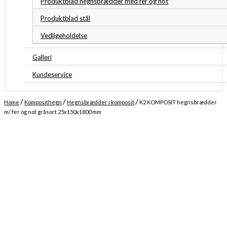
Produktblad hegnsbrædder med fer og not
Produktblad stål
Vedligeholdelse
Galleri
Kundeservice
/
/
/
Home
Komposithegn
Hegnsbrædder i komposit
K2 KOMPOSIT hegnsbrædder
m/ fer og not gråsort 25x150x1800 mm