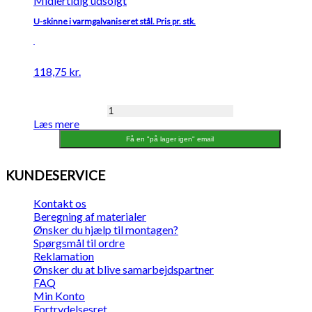
Midlertidig udsolgt
U-skinne i varmgalvaniseret stål. Pris pr. stk.
118,75
kr.
K2
Læs mere
U-
skinne
Få en "på lager igen" email
top/bund,
varmgalvaniseret,
KUNDESERVICE
35x35x2x1815
mm
Kontakt os
antal
Beregning af materialer
Ønsker du hjælp til montagen?
Spørgsmål til ordre
Reklamation
Ønsker du at blive samarbejdspartner
FAQ
Min Konto
Fortrydelsesret