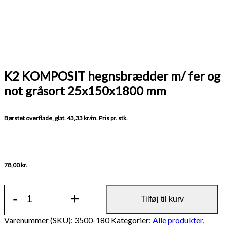
K2 KOMPOSIT hegnsbrædder m/ fer og
not gråsort 25x150x1800 mm
Børstet overflade, glat. 43,33 kr/m. Pris pr. stk.
78,00
kr.
K2
-
+
KOMPOSIT
Tilføj til kurv
hegnsbrædder
m/
Varenummer (SKU):
3500-180
Kategorier:
Alle produkter
,