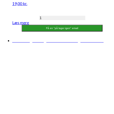
19,00
kr.
K2
Læs mere
Slibesvamp
antal
Få en "på lager igen" email
Midlertidigt udsolgt
Forventet levering: 04-08-2026