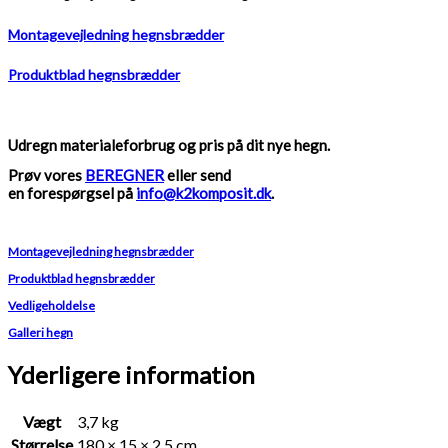
Montagevejledning hegnsbrædder
Produktblad hegnsbrædder
Udregn materialeforbrug og pris på dit nye hegn.
Prøv vores
BEREGNER
eller send
en forespørgsel på
info@k2komposit.dk
.
Montagevejledning hegnsbrædder
Produktblad hegnsbrædder
Vedligeholdelse
Galleri hegn
Yderligere information
Vægt
3,7 kg
Størrelse
180 × 15 × 2,5 cm