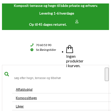
Komposit terrasse og hegn til både private og erhverv.
Levering 1-6 hverdage
Op til 45 dages returret.
70 60 53 90
Se åbningstider
Ingen
produkter
i kurven.
To
na
Affaldsskjul
Komposithegn
Låger