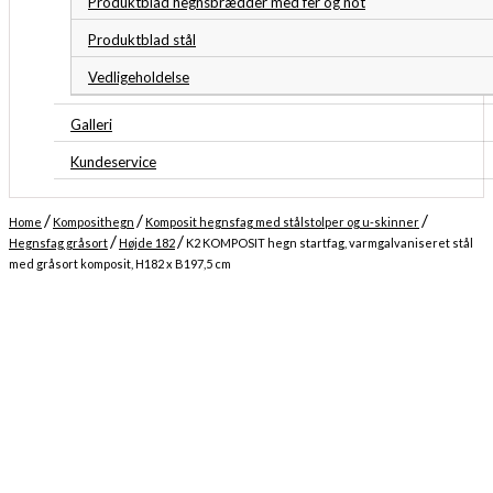
Produktblad hegnsbrædder med fer og not
Produktblad stål
Vedligeholdelse
Galleri
Kundeservice
/
/
/
Home
Komposithegn
Komposit hegnsfag med stålstolper og u-skinner
/
/
Hegnsfag gråsort
Højde 182
K2 KOMPOSIT hegn startfag, varmgalvaniseret stål
med gråsort komposit, H182 x B197,5 cm
Midlertidigt udsolgt
Forventet levering: 04-08-2026