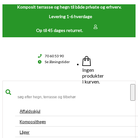
Komposit terrasse og hegn til både private og erhverv.
Levering 1-6 hverdage
Op til 45 dages returret.
70 60 53 90
Se åbningstider
Ingen
produkter
i kurven.
To
na
Affaldsskjul
Komposithegn
Låger