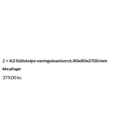
2 ×
K2 Stålstolpe varmgalvaniseret, 80x80x2700 mm
Ikke på lager
379,00
kr.