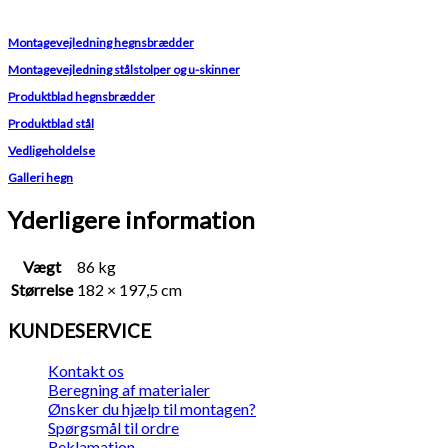
Montagevejledning hegnsbrædder
Montagevejledning stålstolper og u-skinner
Produktblad hegnsbrædder
Produktblad stål
Vedligeholdelse
Galleri hegn
Yderligere information
Vægt
86 kg
Størrelse
182 × 197,5 cm
KUNDESERVICE
Kontakt os
Beregning af materialer
Ønsker du hjælp til montagen?
Spørgsmål til ordre
Reklamation