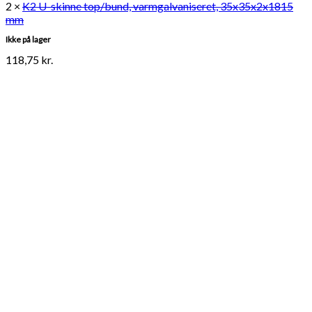
2 ×
K2 U-skinne top/bund, varmgalvaniseret, 35x35x2x1815
mm
Ikke på lager
118,75
kr.