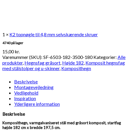
1 ×
K2 topnøgle til 4,8 mm selvskærende skruer
4740 på lager
15,00
kr.
Varenummer (SKU):
SF-6503-182-3500-180
Kategorier:
Alle
produkter
,
Hegnsfag gråsort
,
Højde 182
,
Komposit hegnsfag
med stålstolper og u-skinner
,
Komposithegn
Beskrivelse
Montagevejledning
Vedligehold
Inspiration
Yderligere information
Beskrivelse
Komposithegn, varmgalvaniseret stål med gråsort komposit, startfag
højde 182 cm x bredde 197,5 cm.