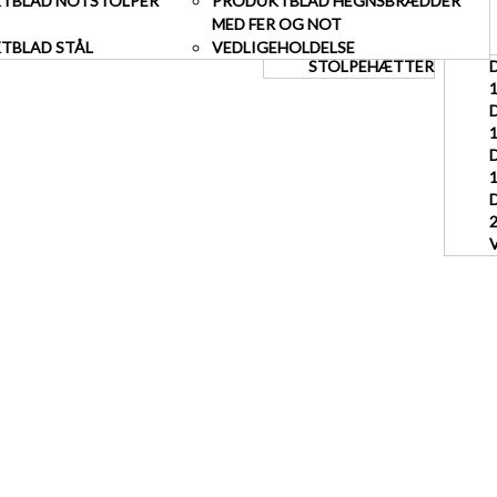
TBLAD NOTSTOLPER
PRODUKTBLAD HEGNSBRÆDDER
MED FER OG NOT
TBLAD STÅL
VEDLIGEHOLDELSE
STOLPEHÆTTER