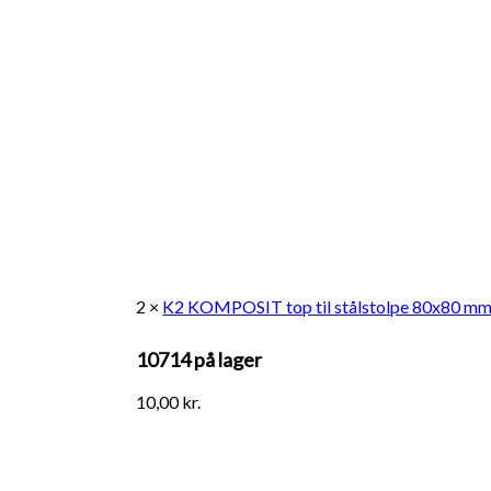
2 ×
K2 KOMPOSIT top til stålstolpe 80x80 m
10714 på lager
10,00
kr.