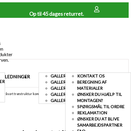
Op til 45 dages returret.
en
dukter
rven.
GALLERI TERRASSE
KONTAKT OS
EJLEDNINGER
GALLERI
KUNDESERVICE
ER
GALLERI HEGN
BEREGNING AF
GALLERI LÅGER
MATERIALER
 gråsort træstruktur komposit, H182 x B197,5
GALLERI AFFALDSSKJUL
ØNSKER DU HJÆLP TIL
GALLERI HEGN MED BETONSTOLPER
MONTAGEN?
SPØRGSMÅL TIL ORDRE
REKLAMATION
ØNSKER DU AT BLIVE
SAMARBEJDSPARTNER