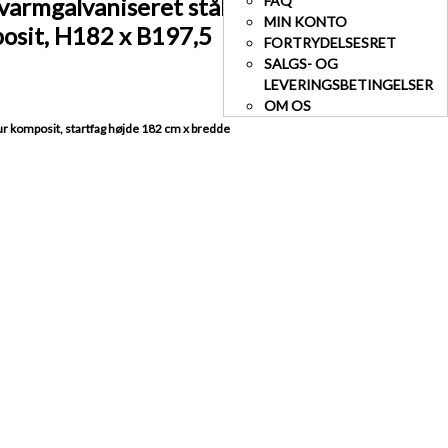
armgalvaniseret stål
FAQ
MIN KONTO
osit, H182 x B197,5
FORTRYDELSESRET
SALGS- OG
LEVERINGSBETINGELSER
OM OS
r komposit, startfag højde 182 cm x bredde