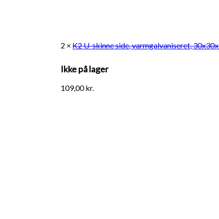
2 ×
K2 U-skinne side, varmgalvaniseret, 30x3
Ikke på lager
109,00
kr.