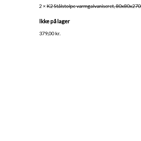
2 ×
K2 Stålstolpe varmgalvaniseret, 80x80x27
Ikke på lager
379,00
kr.