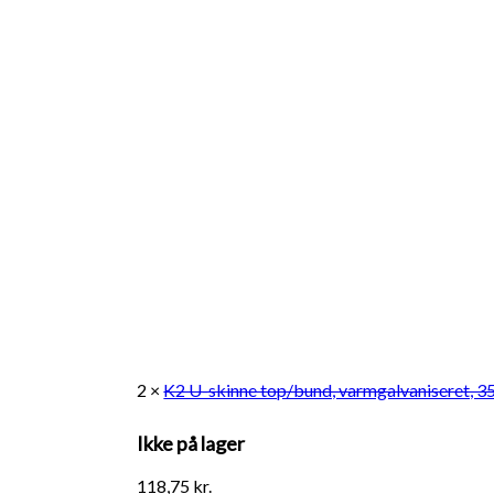
2 ×
K2 U-skinne top/bund, varmgalvaniseret,
Ikke på lager
118,75
kr.