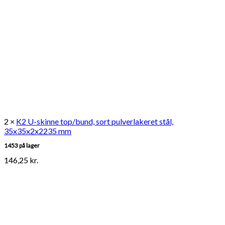
2 ×
K2 U-skinne top/bund, sort pulverlakeret stål,
35x35x2x2235 mm
1453 på lager
146,25
kr.