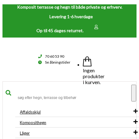
Komposit terrasse og hegn til både private og erhverv.
Levering 1-6 hverdage
Op til 45 dages returret.
70 60 53 90
Se åbningstider
Ingen
produkter
i kurven.
To
na
Affaldsskjul
Komposithegn
Låger