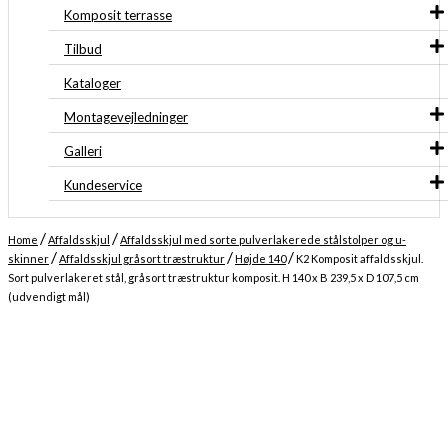
Komposit terrasse
Tilbud
Kataloger
Montagevejledninger
Galleri
Kundeservice
/
/
Home
Affaldsskjul
Affaldsskjul med sorte pulverlakerede stålstolper og u-
/
/
/
skinner
Affaldsskjul gråsort træstruktur
Højde 140
K2 Komposit affaldsskjul.
Sort pulverlakeret stål, gråsort træstruktur komposit. H 140 x B 239,5 x D 107,5 cm
(udvendigt mål)