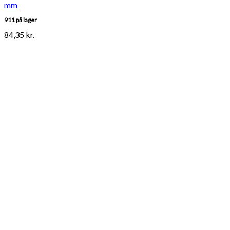
mm
911 på lager
84,35
kr.