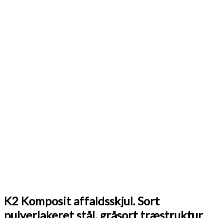
K2 Komposit affaldsskjul. Sort
pulverlakeret stål, gråsort træstruktur