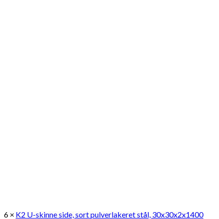
6 ×
K2 U-skinne side, sort pulverlakeret stål, 30x30x2x1400