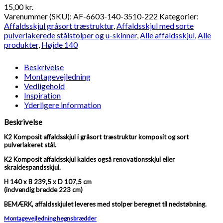
15,00
kr.
Varenummer (SKU):
AF-6603-140-3510-222
Kategorier:
Affaldsskjul gråsort træstruktur
,
Affaldsskjul med sorte
pulverlakerede stålstolper og u-skinner
,
Alle affaldsskjul
,
Alle
produkter
,
Højde 140
Beskrivelse
Montagevejledning
Vedligehold
Inspiration
Yderligere information
Beskrivelse
K2 Komposit affaldsskjul i gråsort træstruktur komposit og sort
pulverlakeret stål.
K2 Komposit affaldsskjul kaldes også renovationsskjul eller
skraldespandsskjul.
H 140 x B 239,5 x D 107,5 cm
(indvendig bredde 223 cm)
BEMÆRK, affaldsskjulet leveres med stolper beregnet til nedstøbning.
Montagevejledning hegnsbrædder