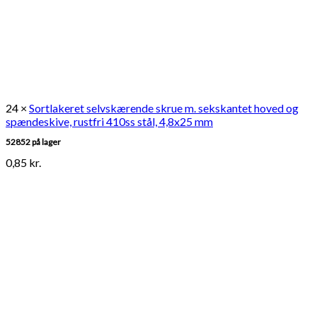
24 ×
Sortlakeret selvskærende skrue m. sekskantet hoved og
spændeskive, rustfri 410ss stål, 4,8x25 mm
52852 på lager
0,85
kr.