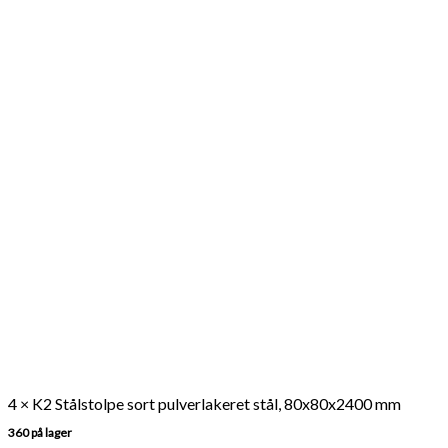
107,5
cm
(udvendigt
mål)
antal
4 × K2 Stålstolpe sort pulverlakeret stål, 80x80x2400 mm
360 på lager