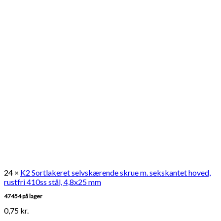
24 ×
K2 Sortlakeret selvskærende skrue m. sekskantet hoved,
rustfri 410ss stål, 4,8x25 mm
47454 på lager
0,75
kr.