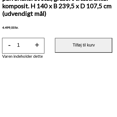
komposit. H 140 x B 239,5 x D 107,5 cm
(udvendigt mål)
4.499,00
kr.
K2
-
+
Komposit
Tilføj til kurv
affaldsskjul.
Sort
pulverlakeret
stål,
gråsort
træstruktur
komposit.
H
140
x
B
239,5
x
D