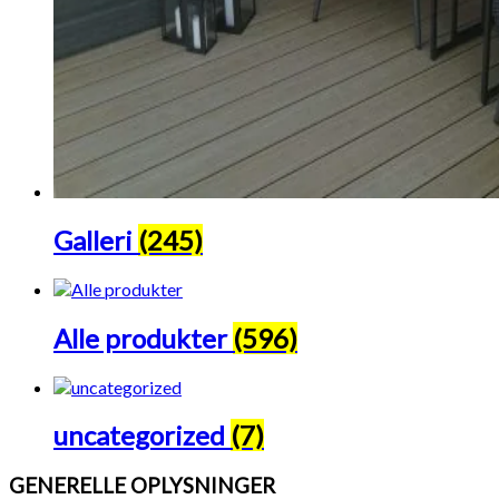
Galleri
(245)
Alle produkter
(596)
uncategorized
(7)
GENERELLE OPLYSNINGER