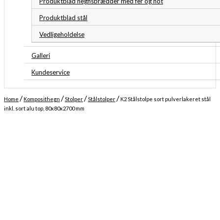
Produktblad hegnsbrædder med fer og not
Produktblad stål
Vedligeholdelse
Galleri
Kundeservice
/
/
/
/
Home
Komposithegn
Stolper
Stålstolper
K2 Stålstolpe sort pulverlakeret stål
inkl. sort alu top, 80x80x2700 mm
Midlertidigt udsolgt
Forventet levering: 16-09-2026