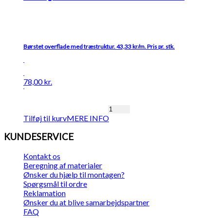
antal
Børstet overflade med træstruktur. 43,33 kr/m. Pris pr. stk.
78,00
kr.
K2
Tilføj til kurv
MERE INFO
KOMPOSIT
hegnsbrædder
KUNDESERVICE
m/
fer
og
Kontakt os
not
Beregning af materialer
betongrå
Ønsker du hjælp til montagen?
træstruktur
Spørgsmål til ordre
25x150x1800
Reklamation
mm
Ønsker du at blive samarbejdspartner
antal
FAQ