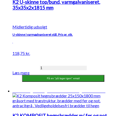
K2 U-skinne top/bund, varmgalvaniseret,
35x35x2x1815 mm
Midlertidig udsolgt
U-skinne i varmgalvaniseret stål. Pris pr. stk.
118,75
kr.
K2
Læs mere
U-
skinne
Få en "på lager igen" email
top/bund,
varmgalvaniseret,
Midlertidigt udsolgt
Forventet levering: 13-08-2026
35x35x2x1815
mm
antal
K2 KOMPOSIT hegnsbrædder m/ fer og not