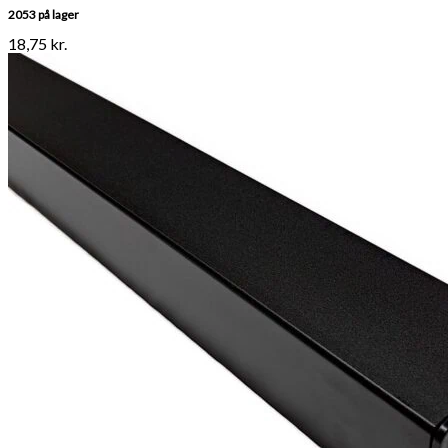
2053 på lager
18,75
kr.