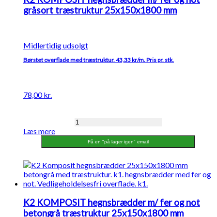
gråsort træstruktur 25x150x1800 mm
Midlertidig udsolgt
Børstet overflade med træstruktur. 43,33 kr/m. Pris pr. stk.
78,00
kr.
K2
Læs mere
KOMPOSIT
hegnsbrædder
Få en "på lager igen" email
m/
fer
og
not
gråsort
træstruktur
K2 KOMPOSIT hegnsbrædder m/ fer og not
25x150x1800
betongrå træstruktur 25x150x1800 mm
mm