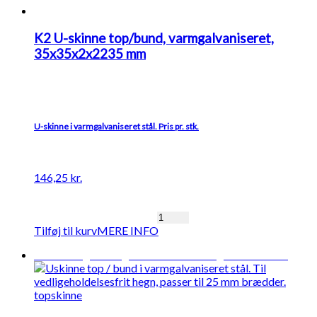
K2 U-skinne top/bund, varmgalvaniseret,
35x35x2x2235 mm
U-skinne i varmgalvaniseret stål. Pris pr. stk.
146,25
kr.
K2
Tilføj til kurv
MERE INFO
U-
skinne
Midlertidigt udsolgt
Forventet levering: 04-08-2026
top/bund,
varmgalvaniseret,
35x35x2x2235
mm
antal