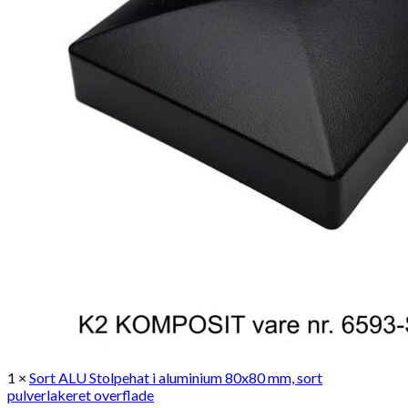
1 ×
Sort ALU Stolpehat i aluminium 80x80 mm, sort
pulverlakeret overflade