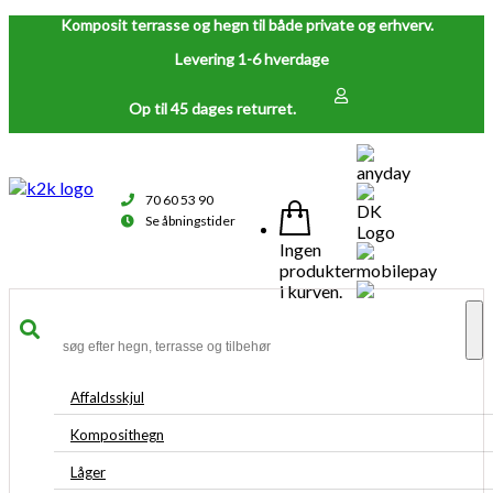
Komposit terrasse og hegn til både private og erhverv.
Levering 1-6 hverdage
Op til 45 dages returret.
70 60 53 90
Se åbningstider
Ingen
produkter
i kurven.
To
na
Affaldsskjul
Komposithegn
Låger