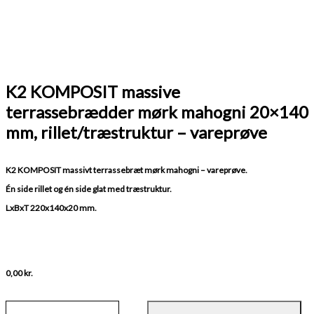
K2 KOMPOSIT massive
terrassebrædder mørk mahogni 20×140
mm, rillet/træstruktur – vareprøve
K2 KOMPOSIT massivt terrassebræt mørk mahogni – vareprøve.
Én side rillet og én side glat med træstruktur.
LxBxT 220x140x20 mm.
0,00
kr.
K2