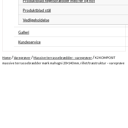
Produktblad hegnsbrædder med fer og not
Produktblad stål
Vedligeholdelse
Galleri
Kundeservice
/
/
/
Home
Vareprøver
Massive terrassebrædder - vareprøver
K2 KOMPOSIT
massive terrassebrædder mørk mahogni 20×140 mm, rillet/træstruktur – vareprøve