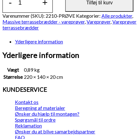
-
+
KOMPOSIT
Tilføj til kurv
massive
terrassebrædder
Varenummer (SKU):
2210-PRØVE
Kategorier:
Alle produkter
,
mørk
Massive terrassebrædder - vareprøver
,
Vareprøver
,
Vareprøver
mahogni
terrassebrædder
20x140
mm,
Yderligere information
rillet/træstruktur
-
Yderligere information
vareprøve
antal
Vægt
0,89 kg
Størrelse
220 × 140 × 20 cm
KUNDESERVICE
Kontakt os
Beregning af materialer
Ønsker du hjælp til montagen?
Spørgsmål til ordre
Reklamation
Ønsker du at blive samarbejdspartner
FAQ