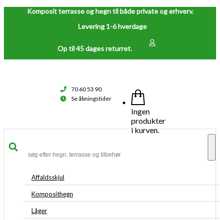
Komposit terrasse og hegn til både private og erhverv.
Levering 1-6 hverdage
Op til 45 dages returret.
70 60 53 90
Se åbningstider
Ingen
produkter
i kurven.
To
na
Affaldsskjul
Komposithegn
Låger