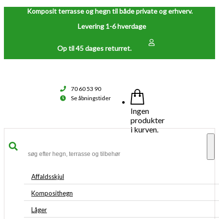
Komposit terrasse og hegn til både private og erhverv.
Levering 1-6 hverdage
Op til 45 dages returret.
70 60 53 90
Se åbningstider
Ingen
produkter
i kurven.
To
na
Affaldsskjul
Komposithegn
Låger