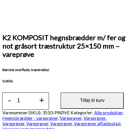
K2 KOMPOSIT hegnsbrædder m/ fer og
not gråsort træstruktur 25×150 mm –
vareprøve
Børstet overflade, træstruktur.
0,00
kr.
K2
-
+
KOMPOSIT
Tilføj til kurv
hegnsbrædder
m/
Varenummer (SKU):
3510-PRØVE
Kategorier:
Alle produkter
,
fer
Hegnsbrædder - vareprøver
,
Vareprøver
,
Vareprøver
,
og
Vareprøver
,
Vareprøver
,
Vareprøver
,
Vareprøver affaldsskjul
,
not
Vareprøver hegnsbrædder