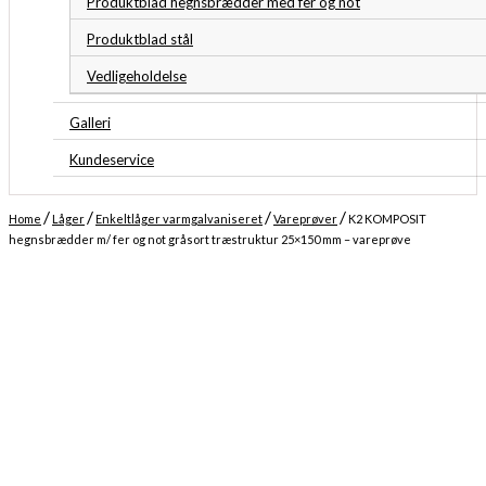
Produktblad hegnsbrædder med fer og not
Produktblad stål
Vedligeholdelse
Galleri
Kundeservice
/
/
/
/
Home
Låger
Enkeltlåger varmgalvaniseret
Vareprøver
K2 KOMPOSIT
hegnsbrædder m/ fer og not gråsort træstruktur 25×150 mm – vareprøve