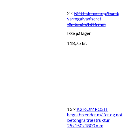
2 ×
K2 U-skinne top/bund,
varmgalvaniseret,
35x35x2x1815 mm
Ikke på lager
118,75
kr.
13 ×
K2 KOMPOSIT
hegnsbrædder m/ fer og not
betongrå træstruktur
25x150x1800 mm