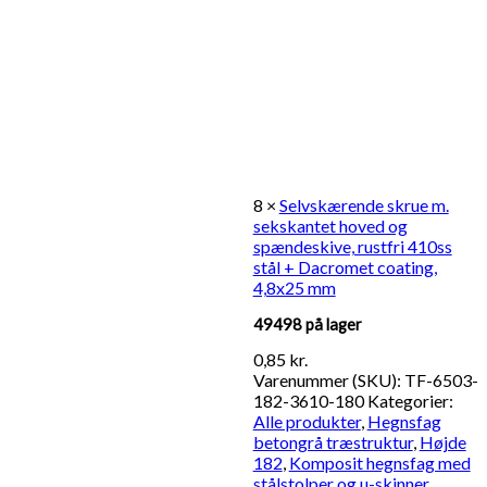
8 ×
Selvskærende skrue m.
sekskantet hoved og
spændeskive, rustfri 410ss
stål + Dacromet coating,
4,8x25 mm
49498 på lager
0,85
kr.
Varenummer (SKU):
TF-6503-
182-3610-180
Kategorier:
Alle produkter
,
Hegnsfag
betongrå træstruktur
,
Højde
182
,
Komposit hegnsfag med
stålstolper og u-skinner