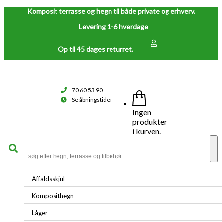
Komposit terrasse og hegn til både private og erhverv.
Levering 1-6 hverdage
Op til 45 dages returret.
70 60 53 90
Se åbningstider
Ingen
produkter
i kurven.
To
na
Affaldsskjul
Komposithegn
Låger