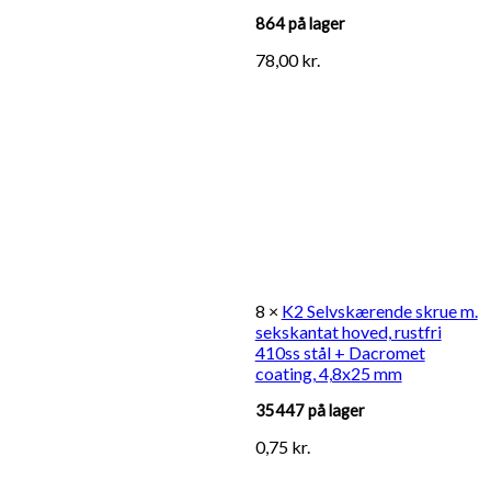
864 på lager
78,00
kr.
8 ×
K2 Selvskærende skrue m.
sekskantat hoved, rustfri
410ss stål + Dacromet
coating, 4,8x25 mm
35447 på lager
0,75
kr.