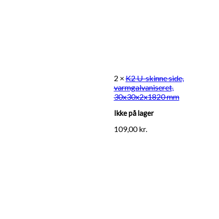
2 ×
K2 U-skinne side,
varmgalvaniseret,
30x30x2x1820 mm
Ikke på lager
109,00
kr.