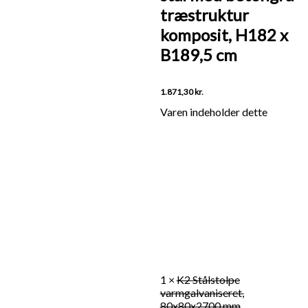
træstruktur
komposit, H182 x
B189,5 cm
1.871,30
kr.
1 ×
K2 Stålstolpe
varmgalvaniseret,
80x80x2700 mm