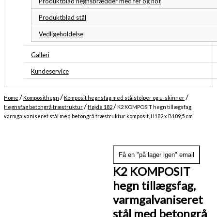
Produktblad hegnsbrædder med fer og not
Produktblad stål
Vedligeholdelse
Galleri
Kundeservice
/
/
/
Home
Komposithegn
Komposit hegnsfag med stålstolper og u-skinner
/
/
Hegnsfag betongrå træstruktur
Højde 182
K2 KOMPOSIT hegn tillægsfag,
varmgalvaniseret stål med betongrå træstruktur komposit, H182 x B189,5 cm
Midlertidigt udsolgt
Forventet levering: 04-08-2026
Få en "på lager igen" email
K2 KOMPOSIT
hegn tillægsfag,
varmgalvaniseret
stål med betongrå