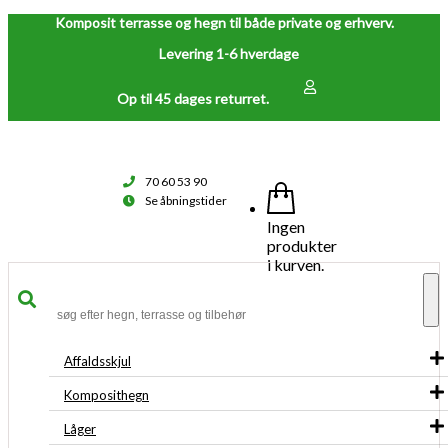
Komposit terrasse og hegn til både private og erhverv.
Levering 1-6 hverdage
Op til 45 dages returret.
70 60 53 90
Se åbningstider
Ingen
produkter
i kurven.
To
na
Affaldsskjul
Komposithegn
Låger