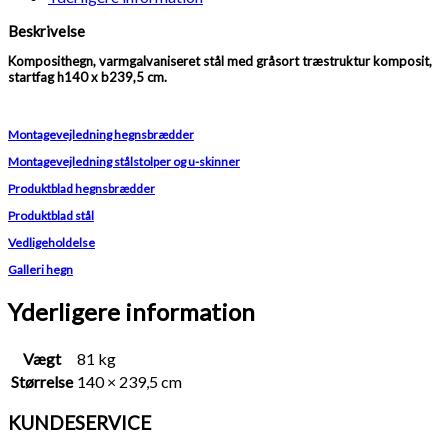
Beskrivelse
Komposithegn, varmgalvaniseret stål med gråsort træstruktur komposit,
startfag h140 x b239,5 cm.
Montagevejledning hegnsbrædder
Montagevejledning stålstolper og u-skinner
Produktblad hegnsbrædder
Produktblad stål
Vedligeholdelse
Galleri hegn
Yderligere information
Vægt
81 kg
Størrelse
140 × 239,5 cm
KUNDESERVICE