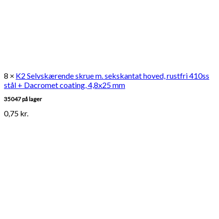
8 ×
K2 Selvskærende skrue m. sekskantat hoved, rustfri 410ss
stål + Dacromet coating, 4,8x25 mm
35047 på lager
0,75
kr.