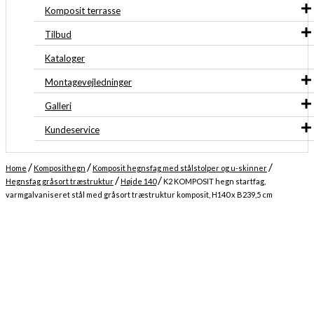
Komposit terrasse
Tilbud
Kataloger
Montagevejledninger
Galleri
Kundeservice
/
/
/
Home
Komposithegn
Komposit hegnsfag med stålstolper og u-skinner
/
/
Hegnsfag gråsort træstruktur
Højde 140
K2 KOMPOSIT hegn startfag,
varmgalvaniseret stål med gråsort træstruktur komposit, H140 x B239,5 cm