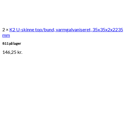
2 ×
K2 U-skinne top/bund, varmgalvaniseret, 35x35x2x2235
mm
811 på lager
146,25
kr.