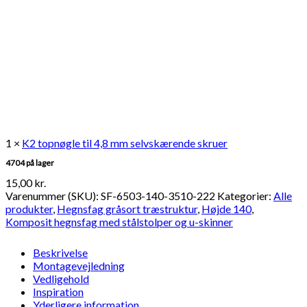
1 ×
K2 topnøgle til 4,8 mm selvskærende skruer
4704 på lager
15,00
kr.
Varenummer (SKU):
SF-6503-140-3510-222
Kategorier:
Alle
produkter
,
Hegnsfag gråsort træstruktur
,
Højde 140
,
Komposit hegnsfag med stålstolper og u-skinner
Beskrivelse
Montagevejledning
Vedligehold
Inspiration
Yderligere information