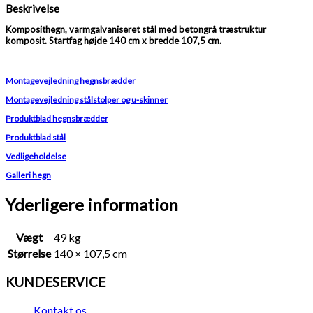
Beskrivelse
Komposithegn, varmgalvaniseret stål med betongrå træstruktur
komposit. Startfag højde 140 cm x bredde 107,5 cm.
Montagevejledning hegnsbrædder
Montagevejledning stålstolper og u-skinner
Produktblad hegnsbrædder
Produktblad stål
Vedligeholdelse
Galleri hegn
Yderligere information
Vægt
49 kg
Størrelse
140 × 107,5 cm
KUNDESERVICE
Kontakt os