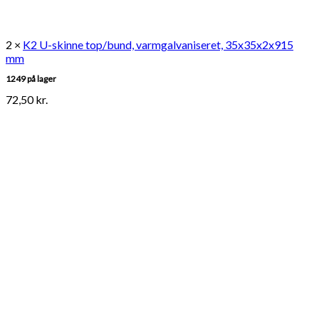
2 ×
K2 U-skinne top/bund, varmgalvaniseret, 35x35x2x915
mm
1249 på lager
72,50
kr.