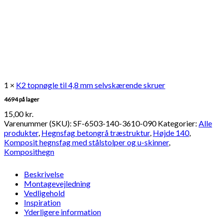
1 ×
K2 topnøgle til 4,8 mm selvskærende skruer
4694 på lager
15,00
kr.
Varenummer (SKU):
SF-6503-140-3610-090
Kategorier:
Alle
produkter
,
Hegnsfag betongrå træstruktur
,
Højde 140
,
Komposit hegnsfag med stålstolper og u-skinner
,
Komposithegn
Beskrivelse
Montagevejledning
Vedligehold
Inspiration
Yderligere information