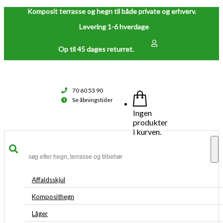
Komposit terrasse og hegn til både private og erhverv.
Levering 1-6 hverdage
Op til 45 dages returret.
70 60 53 90
Se åbningstider
Ingen
produkter
i kurven.
To
na
Affaldsskjul
Komposithegn
Låger