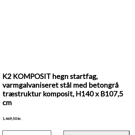
K2 KOMPOSIT hegn startfag,
varmgalvaniseret stål med betongrå
træstruktur komposit, H140 x B107,5
cm
1.469,50
kr.
K2