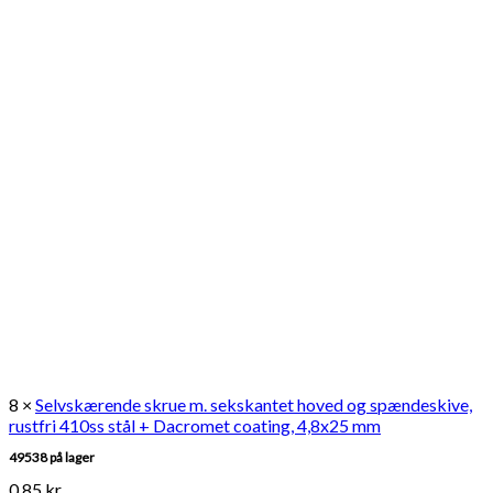
8 ×
Selvskærende skrue m. sekskantet hoved og spændeskive,
rustfri 410ss stål + Dacromet coating, 4,8x25 mm
49538 på lager
0,85
kr.