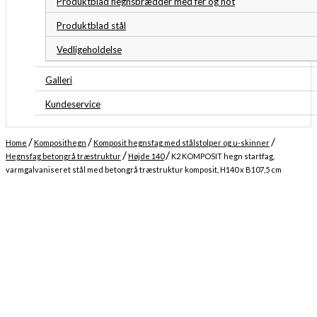
Produktblad hegnsbrædder med fer og not
Produktblad stål
Vedligeholdelse
Galleri
Kundeservice
/
/
/
Home
Komposithegn
Komposit hegnsfag med stålstolper og u-skinner
/
/
Hegnsfag betongrå træstruktur
Højde 140
K2 KOMPOSIT hegn startfag,
varmgalvaniseret stål med betongrå træstruktur komposit, H140 x B107,5 cm