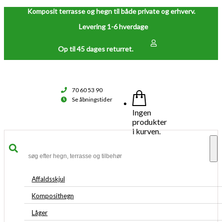
Komposit terrasse og hegn til både private og erhverv.
Levering 1-6 hverdage
Op til 45 dages returret.
70 60 53 90
Se åbningstider
Ingen
produkter
i kurven.
To
na
Affaldsskjul
Komposithegn
Låger