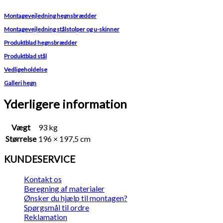
Montagevejledning hegnsbrædder
Montagevejledning stålstolper og u-skinner
Produktblad hegnsbrædder
Produktblad stål
Vedligeholdelse
Galleri hegn
Yderligere information
Vægt
93 kg
Størrelse
196 × 197,5 cm
KUNDESERVICE
Kontakt os
Beregning af materialer
Ønsker du hjælp til montagen?
Spørgsmål til ordre
Reklamation