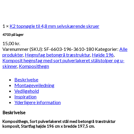
1 ×
K2 topnøgle til 4,8 mm selvskærende skruer
4703 på lager
15,00
kr.
Varenummer (SKU):
SF-6603-196-3610-180
Kategorier:
Alle
produkter
,
Hegnsfag betongrå træstruktur
,
Højde 196
,
Komposit hegnsfag med sort pulverlakeret stålstolper og u-
skinner
,
Komposithegn
Beskrivelse
Montagevejledning
Vedligehold
Inspiration
Yderligere information
Beskrivelse
Komposithegn, Sort pulverlakeret stål med betongrå træstruktur
komposit, Startfag højde 196 cm x bredde 197,5 cm.