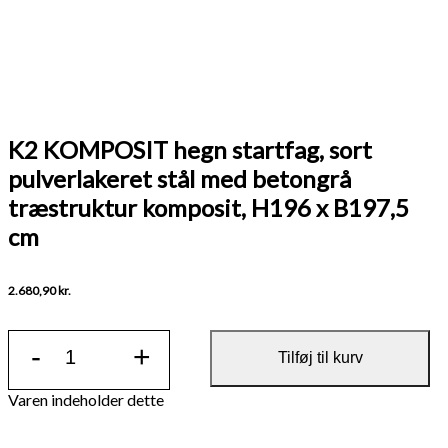
K2 KOMPOSIT hegn startfag, sort
pulverlakeret stål med betongrå
træstruktur komposit, H196 x B197,5
cm
2.680,90
kr.
K2
-
+
KOMPOSIT
Tilføj til kurv
hegn
startfag,
sort
pulverlakeret