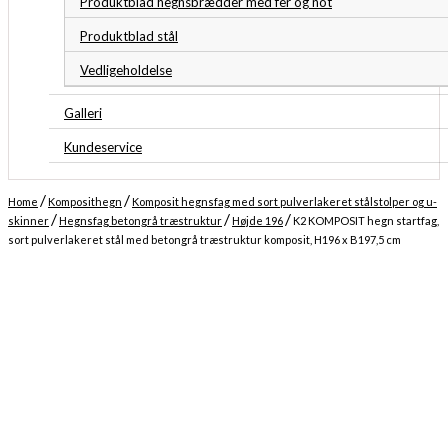
Produktblad hegnsbrædder med fer og not
Produktblad stål
Vedligeholdelse
Galleri
Kundeservice
/
/
Home
Komposithegn
Komposit hegnsfag med sort pulverlakeret stålstolper og u-
/
/
/
skinner
Hegnsfag betongrå træstruktur
Højde 196
K2 KOMPOSIT hegn startfag,
sort pulverlakeret stål med betongrå træstruktur komposit, H196 x B197,5 cm