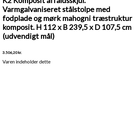
K2 Komposit affaldsskjul.
Varmgalvaniseret stålstolpe med
fodplade og mørk mahogni træstruktur
komposit. H 112 x B 239,5 x D 107,5 cm
(udvendigt mål)
3.506,20
kr.