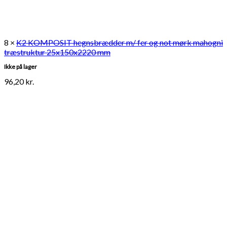
8 ×
K2 KOMPOSIT hegnsbrædder m/ fer og not mørk mahogni
træstruktur 25x150x2220 mm
Ikke på lager
96,20
kr.