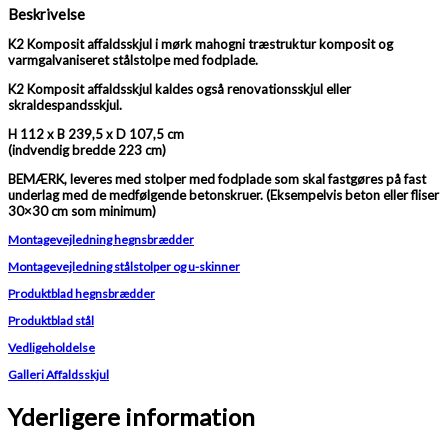
Beskrivelse
K2 Komposit affaldsskjul i mørk mahogni træstruktur komposit og
varmgalvaniseret stålstolpe med fodplade.
K2 Komposit affaldsskjul kaldes også renovationsskjul eller
skraldespandsskjul.
H 112 x B 239,5 x D 107,5 cm
(indvendig bredde 223 cm)
BEMÆRK, leveres med stolper med fodplade som skal fastgøres på fast
underlag med de medfølgende betonskruer. (Eksempelvis beton eller fliser
30×30 cm som minimum)
Montagevejledning hegnsbrædder
Montagevejledning stålstolper og u-skinner
Produktblad hegnsbrædder
Produktblad stål
Vedligeholdelse
Galleri Affaldsskjul
Yderligere information