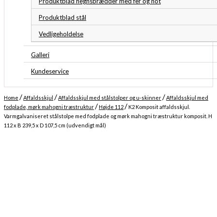
Produktblad hegnsbrædder med fer og not
Produktblad stål
Vedligeholdelse
Galleri
Kundeservice
/
/
/
Home
Affaldsskjul
Affaldsskjul med stålstolper og u-skinner
Affaldsskjul med
/
/
fodplade, mørk mahogni træstruktur
Højde 112
K2 Komposit affaldsskjul.
Varmgalvaniseret stålstolpe med fodplade og mørk mahogni træstruktur komposit. H
112 x B 239,5 x D 107,5 cm (udvendigt mål)
Midlertidigt udsolgt
Forventet levering: 13-08-2026