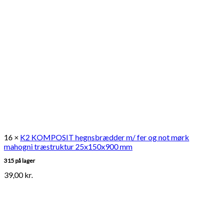
16 ×
K2 KOMPOSIT hegnsbrædder m/ fer og not mørk
mahogni træstruktur 25x150x900 mm
315 på lager
39,00
kr.