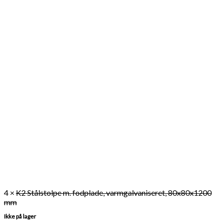
4 ×
K2 Stålstolpe m. fodplade, varmgalvaniseret, 80x80x1200
mm
Ikke på lager