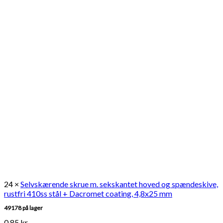
24 ×
Selvskærende skrue m. sekskantet hoved og spændeskive,
rustfri 410ss stål + Dacromet coating, 4,8x25 mm
49178 på lager
0,85
kr.