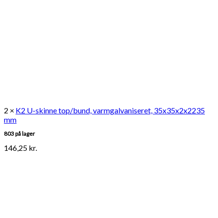
2 ×
K2 U-skinne top/bund, varmgalvaniseret, 35x35x2x2235
mm
803 på lager
146,25
kr.