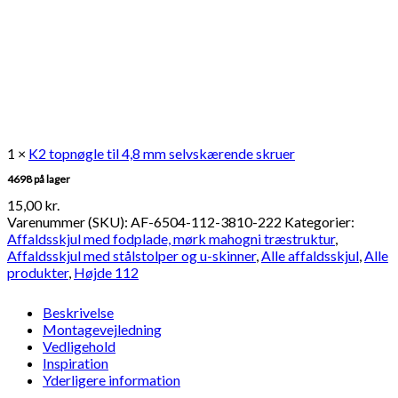
1 ×
K2 topnøgle til 4,8 mm selvskærende skruer
4698 på lager
15,00
kr.
Varenummer (SKU):
AF-6504-112-3810-222
Kategorier:
Affaldsskjul med fodplade, mørk mahogni træstruktur
,
Affaldsskjul med stålstolper og u-skinner
,
Alle affaldsskjul
,
Alle
produkter
,
Højde 112
Beskrivelse
Montagevejledning
Vedligehold
Inspiration
Yderligere information