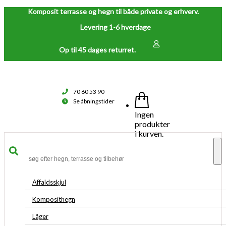
Komposit terrasse og hegn til både private og erhverv.
Levering 1-6 hverdage
Op til 45 dages returret.
70 60 53 90
Se åbningstider
Ingen
produkter
i kurven.
To
na
Affaldsskjul
Komposithegn
Låger