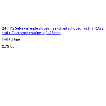
24 ×
K2 Selvskærende skrue m. sekskantat hoved, rustfri 410ss
stål + Dacromet coating, 4,8x25 mm
34839 på lager
0,75
kr.