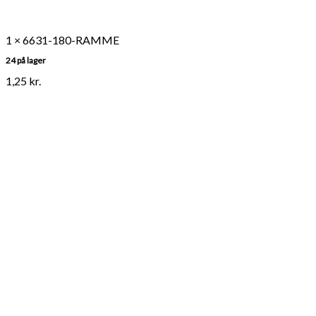
1 × 6631-180-RAMME
24 på lager
1,25
kr.