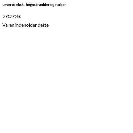
Leveres ekskl. hegnsbrædder og stolper.
8.913,75
kr.