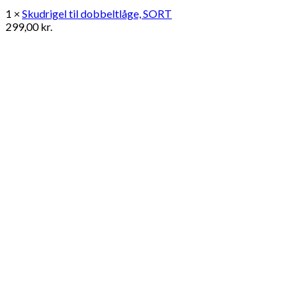
1 ×
Skudrigel til dobbeltlåge, SORT
299,00
kr.