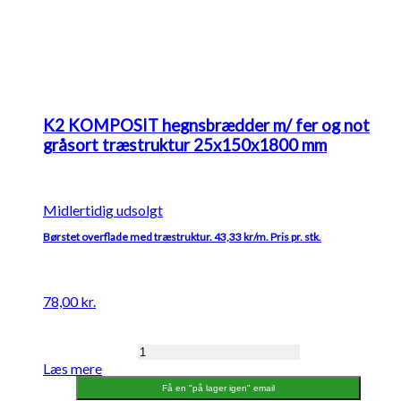
K2 KOMPOSIT hegnsbrædder m/ fer og not
gråsort træstruktur 25x150x1800 mm
Midlertidig udsolgt
Børstet overflade med træstruktur. 43,33 kr/m. Pris pr. stk.
78,00
kr.
K2
Læs mere
KOMPOSIT
hegnsbrædder
Få en "på lager igen" email