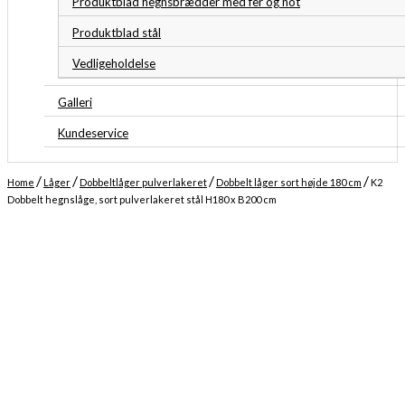
Produktblad hegnsbrædder med fer og not
Produktblad stål
Vedligeholdelse
Galleri
Kundeservice
/
/
/
/
Home
Låger
Dobbeltlåger pulverlakeret
Dobbelt låger sort højde 180 cm
K2
Dobbelt hegnslåge, sort pulverlakeret stål H180 x B200 cm
Midlertidigt udsolgt