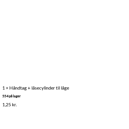
1 × Håndtag + låsecylinder til låge
554 på lager
1,25
kr.