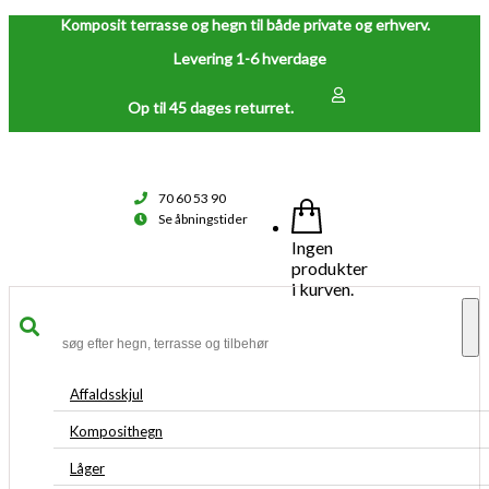
Komposit terrasse og hegn til både private og erhverv.
Levering 1-6 hverdage
Op til 45 dages returret.
70 60 53 90
Se åbningstider
Ingen
produkter
i kurven.
To
na
Affaldsskjul
Komposithegn
Låger