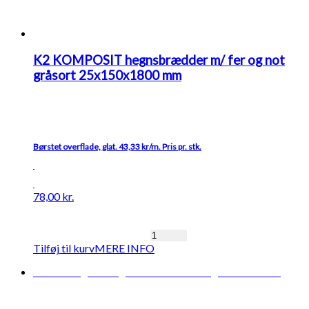
K2 KOMPOSIT hegnsbrædder m/ fer og not
gråsort 25x150x1800 mm
Børstet overflade, glat. 43,33 kr/m. Pris pr. stk.
78,00
kr.
K2
Tilføj til kurv
MERE INFO
KOMPOSIT
hegnsbrædder
Midlertidigt udsolgt
Forventet levering: 13-08-2026
m/
fer
og