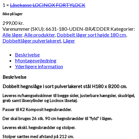
1 ×
Låsekasse LOCINOX FORTYLOCK
Ikke på lager
299,00
kr.
Varenummer (SKU):
6631-180-UDEN-BRÆDDER
Kategorier:
Alle låger
,
Alle produkter
,
Dobbelt låger sort højde 180 cm
,
Dobbeltlåger pulverlakeret
,
Låger
Beskrivelse
Montagevejledning
Yderligere information
Beskrivelse
Dobbelt hegnslåge i sort pulverlakeret stål H180 x B200 cm.
Leveres m/hængselsskinner til begge sider, justerbare hængsler, skudrigel,
greb samt låsecylinder og Locinox låsetøj.
Passer til K2 Komposit hegnsbrædder.
Der skal bruges 26 stk. 90 cm hegnsbrædder til “fyld” i lågen.
Leveres ekskl. hegnsbrædder og stolper.
Stolper sættes med afstand på 212 cm.