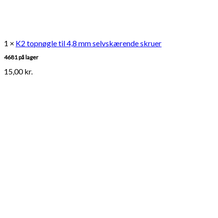
1 ×
K2 topnøgle til 4,8 mm selvskærende skruer
4681 på lager
15,00
kr.