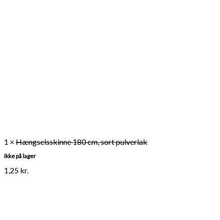
1 ×
Hængselsskinne 180 cm, sort pulverlak
Ikke på lager
1,25
kr.