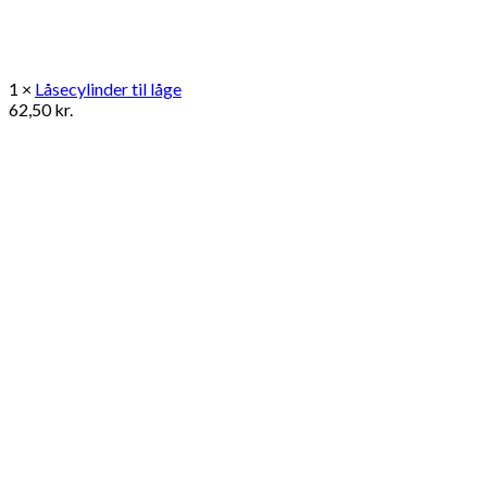
1 ×
Låsecylinder til låge
62,50
kr.