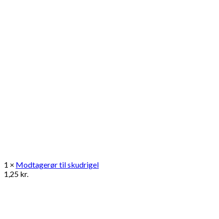
1 ×
Modtagerør til skudrigel
1,25
kr.