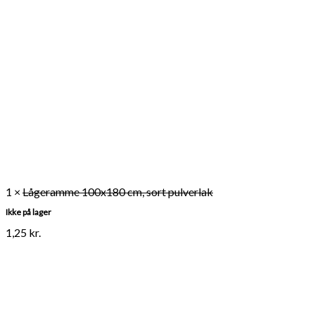
1 ×
Lågeramme 100x180 cm, sort pulverlak
Ikke på lager
1,25
kr.