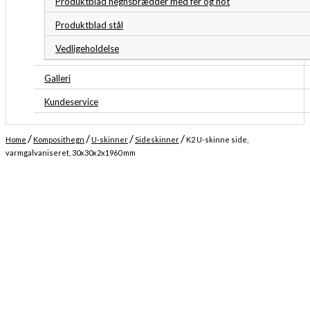
Produktblad hegnsbrædder med fer og not
Produktblad stål
Vedligeholdelse
Galleri
Kundeservice
/
/
/
/
Home
Komposithegn
U-skinner
Sideskinner
K2 U-skinne side,
varmgalvaniseret, 30x30x2x1960 mm