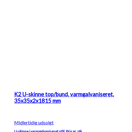
K2 U-skinne top/bund, varmgalvaniseret,
35x35x2x1815 mm
Midlertidig udsolgt
U-skinne i varmgalvaniseret stål. Pris pr. stk.