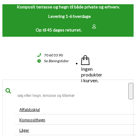
Komposit terrasse og hegn til både private og erhverv.
Levering 1-6 hverdage
Op til 45 dages returret.
70 60 53 90
Se åbningstider
Ingen
produkter
i kurven.
To
na
Affaldsskjul
Komposithegn
Låger