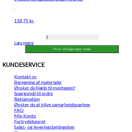
118,75
kr.
K2
Læs mere
U-
skinne
Få en "på lager igen" email
top/bund,
varmgalvaniseret,
KUNDESERVICE
35x35x2x1815
mm
Kontakt os
antal
Beregning af materialer
Ønsker du hjælp til montagen?
Spørgsmål til ordre
Reklamation
Ønsker du at blive samarbejdspartner
FAQ
Min Konto
Fortrydelsesret
Salgs- og leveringsbetingelser