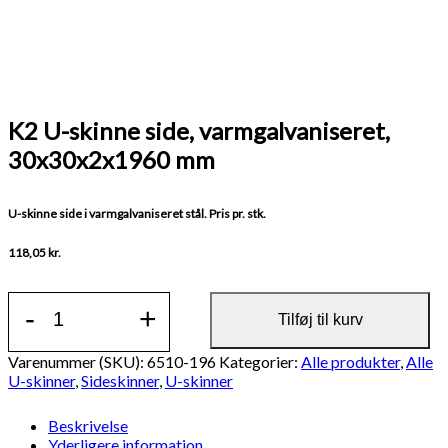
K2 U-skinne side, varmgalvaniseret,
30x30x2x1960 mm
U-skinne side i varmgalvaniseret stål. Pris pr. stk.
118,05
kr.
K2
-
+
U-
Tilføj til kurv
skinne
side,
Varenummer (SKU):
6510-196
Kategorier:
Alle produkter
,
Alle
varmgalvaniseret,
U-skinner
,
Sideskinner
,
U-skinner
30x30x2x1960
mm
Beskrivelse
antal
Yderligere information