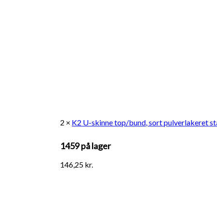
2 ×
K2 U-skinne top/bund, sort pulverlakeret 
1459 på lager
146,25
kr.