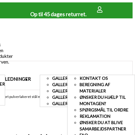
Op til 45 dages returret.
en
dukter
rven.
GALLERI TERRASSE
KONTAKT OS
EJLEDNINGER
GALLERI
KUNDESERVICE
ER
GALLERI HEGN
BEREGNING AF
GALLERI LÅGER
MATERIALER
, sort pulverlakeret stål med mørk mahogni
GALLERI AFFALDSSKJUL
ØNSKER DU HJÆLP TIL
GALLERI HEGN MED BETONSTOLPER
MONTAGEN?
SPØRGSMÅL TIL ORDRE
REKLAMATION
ØNSKER DU AT BLIVE
SAMARBEJDSPARTNER