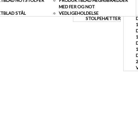
TBLAD NOTSTOLPER
PRODUKTBLAD HEGNSBRÆDDER
MED FER OG NOT
TBLAD STÅL
VEDLIGEHOLDELSE
STOLPEHÆTTER