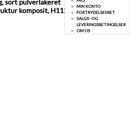
 sort pulverlakeret
FAQ
MIN KONTO
ruktur komposit, H112
FORTRYDELSESRET
SALGS- OG
LEVERINGSBETINGELSER
OM OS