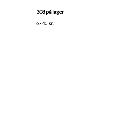
308 på lager
67,45
kr.