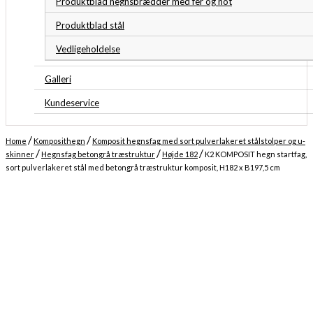
Produktblad hegnsbrædder med fer og not
Produktblad stål
Vedligeholdelse
Galleri
Kundeservice
/
/
Home
Komposithegn
Komposit hegnsfag med sort pulverlakeret stålstolper og u-
/
/
/
skinner
Hegnsfag betongrå træstruktur
Højde 182
K2 KOMPOSIT hegn startfag,
sort pulverlakeret stål med betongrå træstruktur komposit, H182 x B197,5 cm
Midlertidigt udsolgt
Forventet levering: 16-09-2026