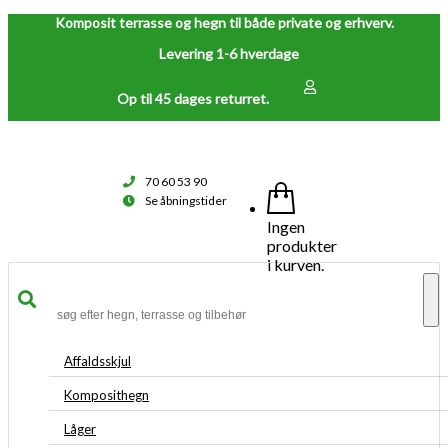
Komposit terrasse og hegn til både private og erhverv.
Levering 1-6 hverdage
Op til 45 dages returret.
70 60 53 90
Se åbningstider
Ingen
produkter
i kurven.
To
na
Affaldsskjul
Komposithegn
Låger