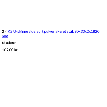
2 ×
K2 U-skinne side, sort pulverlakeret stål, 30x30x2x1820
mm
87 på lager
109,00
kr.