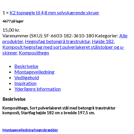
1 ×
K2 topnøgle til 4,8 mm selvskærende skruer
4677 på lager
15,00
kr.
Varenummer (SKU):
SF-6603-182-3610-180
Kategorier:
Alle
produkter
,
Hegnsfag betongrå træstruktur
,
Højde 182
,
Komposit hegnsfag med sort pulverlakeret stålstolper og u-
skinner
,
Komposithegn
Beskrivelse
Montagevejledning
Vedligehold
Inspiration
Yderligere information
Beskrivelse
Komposithegn, Sort pulverlakeret stål med betongrå træstruktur
komposit, Startfag højde 182 cm x bredde 197,5 cm.
Montagevejledning hegnsbrædder