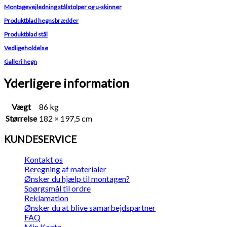
Montagevejledning stålstolper og u-skinner
Produktblad hegnsbrædder
Produktblad stål
Vedligeholdelse
Galleri hegn
Yderligere information
Vægt
86 kg
Størrelse
182 × 197,5 cm
KUNDESERVICE
Kontakt os
Beregning af materialer
Ønsker du hjælp til montagen?
Spørgsmål til ordre
Reklamation
Ønsker du at blive samarbejdspartner
FAQ
Min Konto