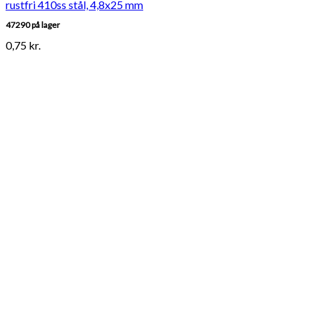
rustfri 410ss stål, 4,8x25 mm
47290 på lager
0,75
kr.