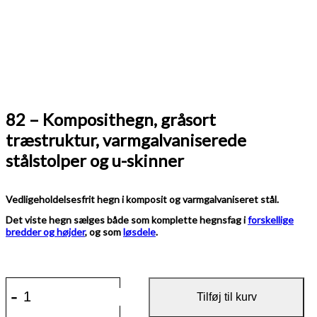
82 – Komposithegn, gråsort
træstruktur, varmgalvaniserede
stålstolper og u-skinner
Vedligeholdelsesfrit hegn i komposit og varmgalvaniseret stål.
Det viste hegn sælges både som komplette hegnsfag i
forskellige
bredder og højder
, og som
løsdele
.
82
-
+
-
Tilføj til kurv
Komposithegn,