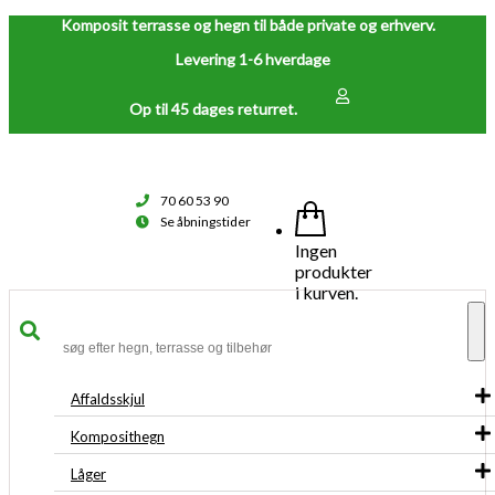
Komposit terrasse og hegn til både private og erhverv.
Levering 1-6 hverdage
Op til 45 dages returret.
70 60 53 90
Se åbningstider
Ingen
produkter
i kurven.
To
na
Affaldsskjul
Komposithegn
Låger