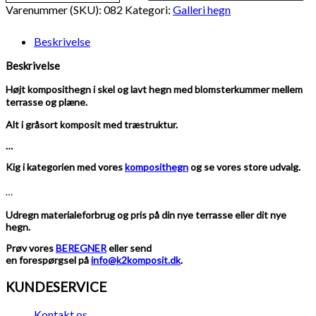
gråsort
Varenummer (SKU):
082
Kategori:
Galleri hegn
træstruktur,
varmgalvaniserede
Beskrivelse
stålstolper
og
Beskrivelse
u-
skinner
Højt komposithegn i skel og lavt hegn med blomsterkummer mellem
antal
terrasse og plæne.
Alt i gråsort komposit med træstruktur.
…
Kig i kategorien med vores
komposithegn
og se vores store udvalg.
…
Udregn materialeforbrug og pris på din nye terrasse eller dit nye
hegn.
Prøv vores
BEREGNER
eller send
en forespørgsel på
info@k2komposit.dk
.
KUNDESERVICE
Kontakt os