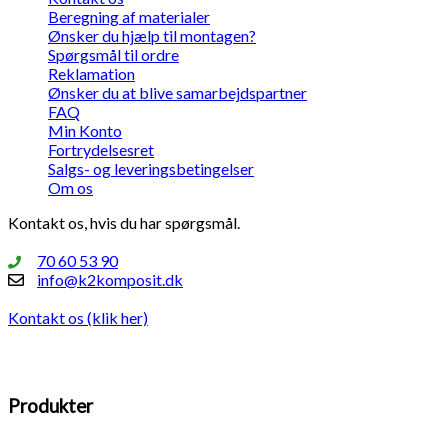
Beregning af materialer
Ønsker du hjælp til montagen?
Spørgsmål til ordre
Reklamation
Ønsker du at blive samarbejdspartner
FAQ
Min Konto
Fortrydelsesret
Salgs- og leveringsbetingelser
Om os
Kontakt os, hvis du har spørgsmål.
70 60 53 90
info@k2komposit.dk
Kontakt os (klik her)
Produkter