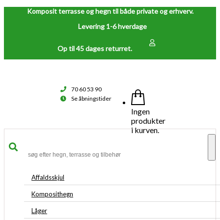
Komposit terrasse og hegn til både private og erhverv.
Levering 1-6 hverdage
Op til 45 dages returret.
70 60 53 90
Se åbningstider
Ingen
produkter
i kurven.
To
na
Affaldsskjul
Komposithegn
Låger