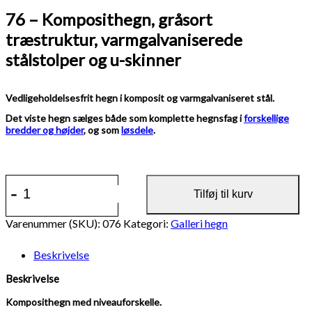
76 – Komposithegn, gråsort
træstruktur, varmgalvaniserede
stålstolper og u-skinner
Vedligeholdelsesfrit hegn i komposit og varmgalvaniseret stål.
Det viste hegn sælges både som komplette hegnsfag i
forskellige
bredder og højder
, og som
løsdele
.
76
-
+
-
Tilføj til kurv
Komposithegn,
gråsort
Varenummer (SKU):
076
Kategori:
Galleri hegn
træstruktur,
varmgalvaniserede
Beskrivelse
stålstolper
og
Beskrivelse
u-
skinner
Komposithegn med niveauforskelle.