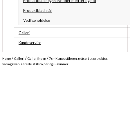
Produktblad hegnsbrædder med fer og not
Produktblad stål
Vedligeholdelse
Galleri
Kundeservice
/
/
/
Home
Galleri
Galleri hegn
76 – Komposithegn, gråsort træstruktur,
varmgalvaniserede stålstolper og u-skinner