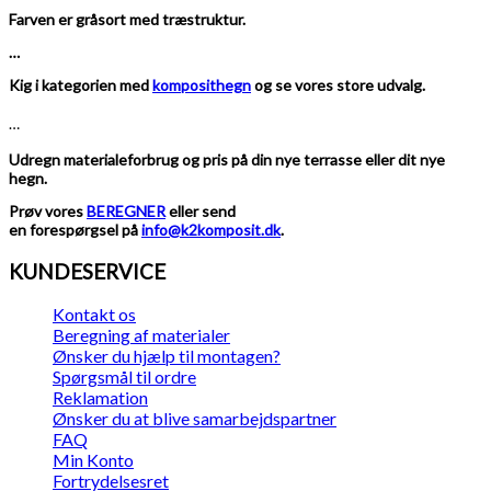
antal
Farven er gråsort med træstruktur.
…
Kig i kategorien med
komposithegn
og se vores store udvalg.
…
Udregn materialeforbrug og pris på din nye terrasse eller dit nye
hegn.
Prøv vores
BEREGNER
eller send
en forespørgsel på
info@k2komposit.dk
.
KUNDESERVICE
Kontakt os
Beregning af materialer
Ønsker du hjælp til montagen?
Spørgsmål til ordre
Reklamation
Ønsker du at blive samarbejdspartner
FAQ
Min Konto
Fortrydelsesret