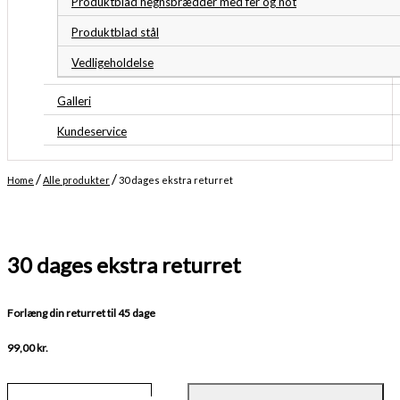
Produktblad hegnsbrædder med fer og not
Produktblad stål
Vedligeholdelse
Galleri
Kundeservice
/
/
Home
Alle produkter
30 dages ekstra returret
30 dages ekstra returret
Forlæng din returret til 45 dage
99,00
kr.
30