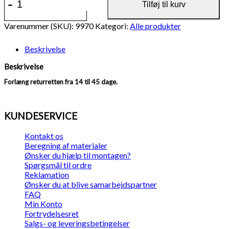
-
+
dages
Tilføj til kurv
ekstra
returret
Varenummer (SKU):
9970
Kategori:
Alle produkter
antal
Beskrivelse
Beskrivelse
Forlæng returretten fra 14 til 45 dage.
KUNDESERVICE
Kontakt os
Beregning af materialer
Ønsker du hjælp til montagen?
Spørgsmål til ordre
Reklamation
Ønsker du at blive samarbejdspartner
FAQ
Min Konto
Fortrydelsesret
Salgs- og leveringsbetingelser