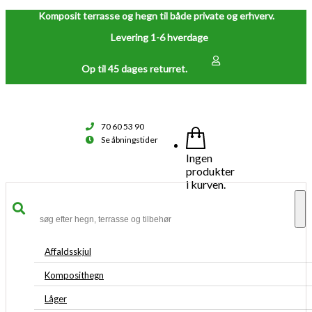
Komposit terrasse og hegn til både private og erhverv.
Levering 1-6 hverdage
Op til 45 dages returret.
70 60 53 90
Se åbningstider
Ingen
produkter
i kurven.
To
na
Affaldsskjul
Komposithegn
Låger