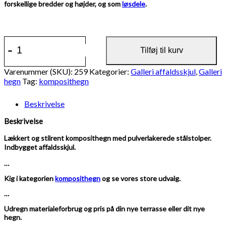
forskellige bredder og højder, og som
løsdele
.
259
-
+
-
Tilføj til kurv
Komposithegn,
gråsort
Varenummer (SKU):
259
Kategorier:
Galleri affaldsskjul
,
Galleri
træstruktur,
hegn
Tag:
komposithegn
pulverlakerede
stålstolper
Beskrivelse
og
u-
Beskrivelse
skinner
antal
Lækkert og stilrent komposithegn med pulverlakerede stålstolper.
Indbygget affaldsskjul.
…
Kig i kategorien
komposithegn
og se vores store udvalg.
…
Udregn materialeforbrug og pris på din nye terrasse eller dit nye
hegn.