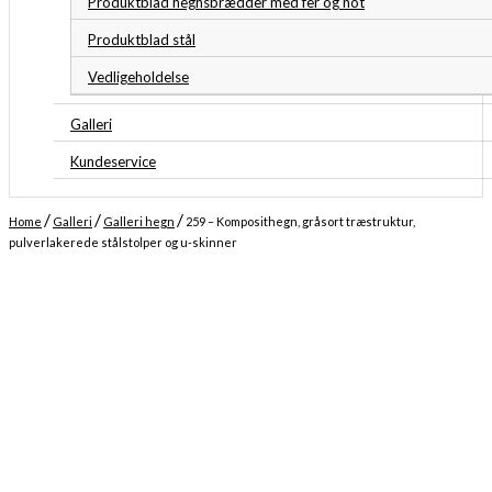
Produktblad hegnsbrædder med fer og not
Produktblad stål
Vedligeholdelse
Galleri
Kundeservice
/
/
/
Home
Galleri
Galleri hegn
259 – Komposithegn, gråsort træstruktur,
pulverlakerede stålstolper og u-skinner