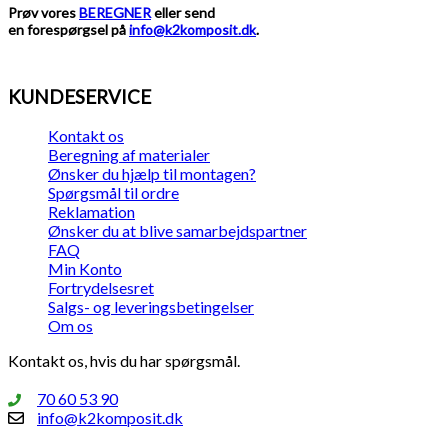
Prøv vores
BEREGNER
eller send
en forespørgsel på
info@k2komposit.dk
.
KUNDESERVICE
Kontakt os
Beregning af materialer
Ønsker du hjælp til montagen?
Spørgsmål til ordre
Reklamation
Ønsker du at blive samarbejdspartner
FAQ
Min Konto
Fortrydelsesret
Salgs- og leveringsbetingelser
Om os
Kontakt os, hvis du har spørgsmål.
70 60 53 90
info@k2komposit.dk