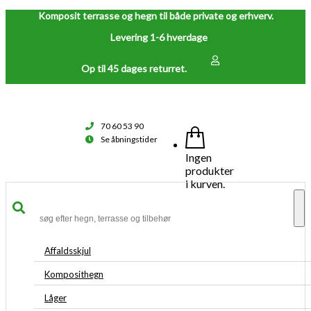
Komposit terrasse og hegn til både private og erhverv.
Levering 1-6 hverdage
Op til 45 dages returret.
70 60 53 90
Se åbningstider
Ingen
produkter
i kurven.
To
na
Affaldsskjul
Komposithegn
Låger