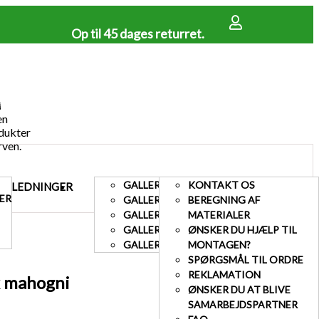
Op til 45 dages returret.
en
dukter
rven.
GALLERI TERRASSE
KONTAKT OS
EJLEDNINGER
GALLERI
KUNDESERVICE
ER
GALLERI HEGN
BEREGNING AF
GALLERI LÅGER
MATERIALER
GALLERI AFFALDSSKJUL
ØNSKER DU HJÆLP TIL
GALLERI HEGN MED BETONSTOLPER
MONTAGEN?
SPØRGSMÅL TIL ORDRE
REKLAMATION
k mahogni
ØNSKER DU AT BLIVE
SAMARBEJDSPARTNER