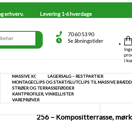
og erhverv.
Levering 1-6 hverdage
70 60 53 90
Se åbningstider
Ing
pro
i ku
ÅLSTOLPER OG U-SKINNER
TLÅGER VARMGALVANISERET
MASSIVE KOMPOSIT TERRASSEBRÆDDER
LAGERSALG – RESTPARTIER
KOMPOSIT
TILBUD
KATALOGER
MONTAGEV
TOLPER OG U-SKINNER
RT PULVERLAKERET STÅLSTOLPER OG U-SKINNER
TLÅGER PULVERLAKERET
TERRASSE
MONTAGECLIPS OG START/SLUTCLIPS TIL MASSIVE BRÆDD
LTLÅGER VARMGALVANISERET
STRØER OG TERRASSEFØDDER
LTLÅGER PULVERLAKERET
KANTPROFILER, VINKELLISTER
 PÅ SPECIALMÅL
VAREPRØVER
256 – Kompositterrasse, mør