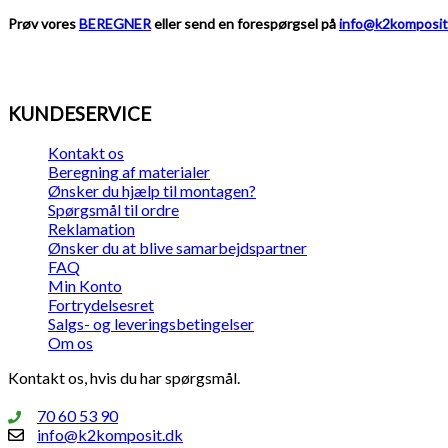
Prøv vores
BEREGNER
eller send en forespørgsel på
info@k2komposit
KUNDESERVICE
Kontakt os
Beregning af materialer
Ønsker du hjælp til montagen?
Spørgsmål til ordre
Reklamation
Ønsker du at blive samarbejdspartner
FAQ
Min Konto
Fortrydelsesret
Salgs- og leveringsbetingelser
Om os
Kontakt os, hvis du har spørgsmål.
70 60 53 90
info@k2komposit.dk