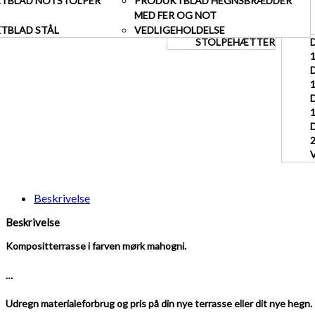
TBLAD NOTSTOLPER
PRODUKTBLAD HEGNSBRÆDDER
MED FER OG NOT
TBLAD STÅL
VEDLIGEHOLDELSE
STOLPEHÆTTER
Beskrivelse
Beskrivelse
Kompositterrasse i farven mørk mahogni.
…
Udregn materialeforbrug og pris på din nye terrasse eller dit nye hegn.