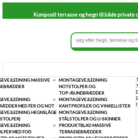
Komposit terrasse og hegn til både private 
AFFALDSSKJUL MED STÅLSTOLPER OG U-SKINNER
KOMPOSIT HEGNSFAG MED ST
ENKEL
EVEJLEDNING MASSIVE
MONTAGEVEJLEDNING
AFFALDSSKJUL
KOMPOSITHEGN
LÅGER
AFFALDSSKJUL MED SORTE PULVERLAKEREDE STÅLS
KOMPOSIT HEGNSFAG MED SO
ENKEL
SEBRÆDDER
NOTSTOLPER OG
SKRALDESPANDSSKJULER TIL 3 SPANDE
HEGNSBRÆDDER I KOMPOSIT
DOBBE
TOP-/BUNDBRÆDDER
/
/
/
VAREPRØVER
STOLPER
DOBBE
EVEJLEDNING
Home
Galleri
Galleri terrasse
256 – Kompositterrasse, mørk mahogni
MONTAGEVEJLEDNING
U-SKINNER
LÅGER
RÆDDER MED FER OG NOT
KANTPROFILER OG VINKELLISTER
TILBEHØR TIL HEGN
EVEJLEDNING HEGNSLÅGE
MONTAGEVEJLEDNING
VAREPRØVER
LSTOLPER)
STÅLSTOLPER OG U-SKINNER
EVEJLEDNING
PRODUKTBLAD MASSIVE
OLPER MED FOD
TERRASSEBRÆDDER