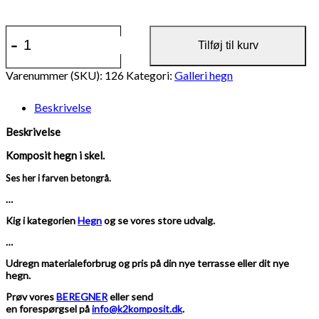
126
-
+
-
Tilføj til kurv
Komposithegn,
betongrå
Varenummer (SKU):
126
Kategori:
Galleri hegn
træstruktur,
varmgalvaniserede
Beskrivelse
stålstolper
og
Beskrivelse
u-
skinner
Komposit hegn i skel.
antal
Ses her i farven betongrå.
…
Kig i kategorien
Hegn
og se vores store udvalg.
…
Udregn materialeforbrug og pris på din nye terrasse eller dit nye
hegn.
Prøv vores
BEREGNER
eller send
en forespørgsel på
info@k2komposit.dk
.