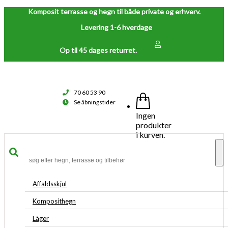
Komposit terrasse og hegn til både private og erhverv.
Levering 1-6 hverdage
Op til 45 dages returret.
70 60 53 90
Se åbningstider
Ingen
produkter
i kurven.
To
na
Affaldsskjul
Komposithegn
Låger