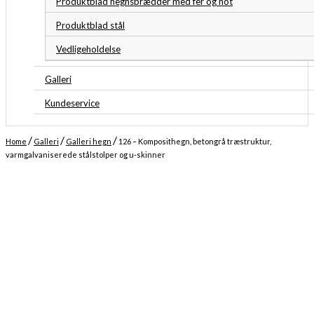
Produktblad hegnsbrædder med fer og not
Produktblad stål
Vedligeholdelse
Galleri
Kundeservice
/
/
/
Home
Galleri
Galleri hegn
126 – Komposithegn, betongrå træstruktur,
varmgalvaniserede stålstolper og u-skinner