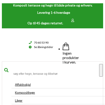
Komposit terrasse og hegn til både private og erhverv.
Levering 1-6 hverdage
Op til 45 dages returret.
70 60 53 90
Se åbningstider
Ingen
produkter
i kurven.
To
na
Affaldsskjul
Komposithegn
Låger