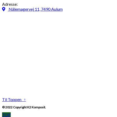
Adresse:
Nålemagervej 11, 7490 Aulum
Til Toppen ↑
© 2022 Copyright K2 Komposit.
TOP