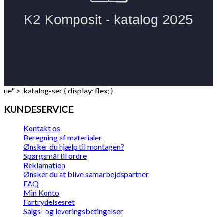
ue" > .katalog-sec { display: flex; }
KUNDESERVICE
Kontakt os
Beregning af materialer
Ønsker du hjælp til montagen?
Spørgsmål til ordre
Reklamation
Ønsker du at blive samarbejdspartner
FAQ
Min Konto
Fortrydelsesret
Salgs- og leveringsbetingelser