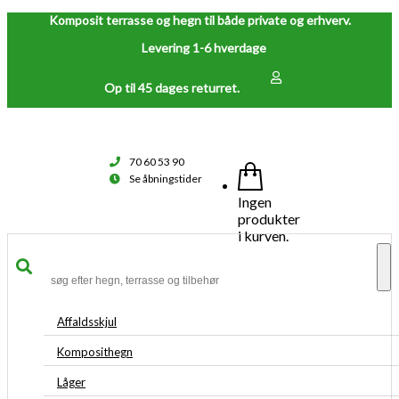
Komposit terrasse og hegn til både private og erhverv.
Levering 1-6 hverdage
Op til 45 dages returret.
70 60 53 90
Se åbningstider
Ingen
produkter
i kurven.
To
na
Affaldsskjul
Komposithegn
Låger