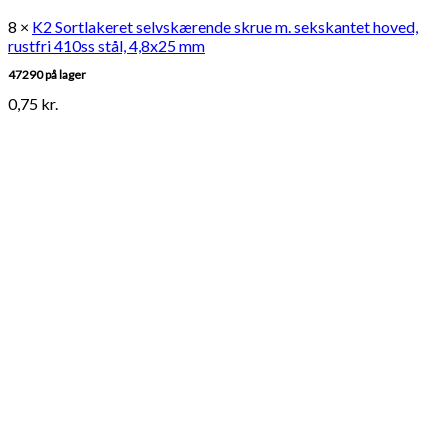
8 ×
K2 Sortlakeret selvskærende skrue m. sekskantet hoved,
rustfri 410ss stål, 4,8x25 mm
47290 på lager
0,75
kr.