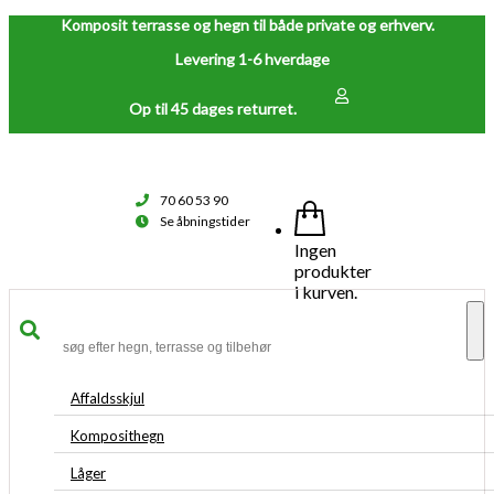
Komposit terrasse og hegn til både private og erhverv.
Levering 1-6 hverdage
Op til 45 dages returret.
70 60 53 90
Se åbningstider
Ingen
produkter
i kurven.
To
na
Affaldsskjul
Komposithegn
Låger