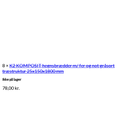
8 ×
K2 KOMPOSIT hegnsbrædder m/ fer og not gråsort
træstruktur 25x150x1800 mm
Ikke på lager
78,00
kr.