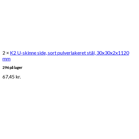
2 ×
K2 U-skinne side, sort pulverlakeret stål, 30x30x2x1120
mm
296 på lager
67,45
kr.