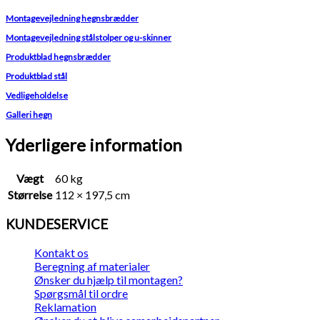
Montagevejledning hegnsbrædder
Montagevejledning stålstolper og u-skinner
Produktblad hegnsbrædder
Produktblad stål
Vedligeholdelse
Galleri hegn
Yderligere information
Vægt
60 kg
Størrelse
112 × 197,5 cm
KUNDESERVICE
Kontakt os
Beregning af materialer
Ønsker du hjælp til montagen?
Spørgsmål til ordre
Reklamation