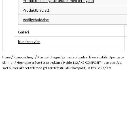
Produktblad hegnsbrædder med fer og not
Produktblad stål
Vedligeholdelse
Galleri
Kundeservice
/
/
Home
Komposithegn
Komposit hegnsfag med sort pulverlakeret stålstolper og u-
/
/
/
skinner
Hegnsfag gråsort træstruktur
Højde 112
K2 KOMPOSIT hegn startfag,
sort pulverlakeret stål med gråsort træstruktur komposit, H112 x B197,5 cm
Midlertidigt udsolgt
Forventet levering: 13-08-2026