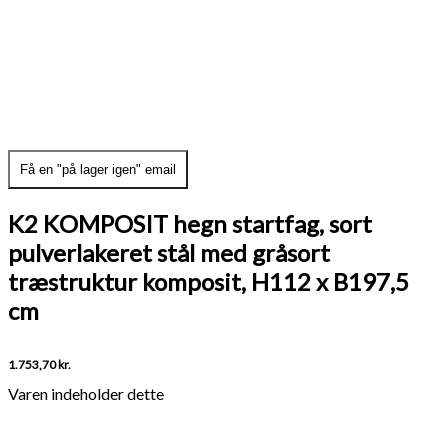
Få en "på lager igen" email
K2 KOMPOSIT hegn startfag, sort
pulverlakeret stål med gråsort
træstruktur komposit, H112 x B197,5
cm
1.753,70
kr.