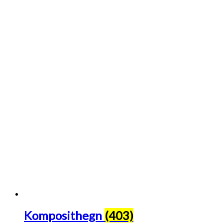
Komposithegn
(403)