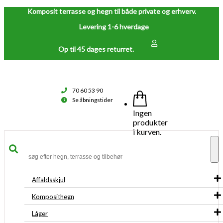
Komposit terrasse og hegn til både private og erhverv.
Levering 1-6 hverdage
Op til 45 dages returret.
70 60 53 90
Se åbningstider
Ingen
produkter
i kurven.
To
na
Affaldsskjul
Komposithegn
Låger